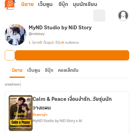
ข้ามไปยังเนื้อหาหลัก
นิยาย
เว็บตูน
อีบุ๊ก
มุมนักเขียน
MyND Studio by NiD Story
@nidstory
1
นิยาย
0
เว็บตูน
1
อีบุ๊ก
4
คนติดตาม
นิยาย
เว็บตูน
อีบุ๊ก
คอลเล็กชัน
นามปากกา
Calm & Peace เงื่อนงำรัก..วัยรุ่นนัก
วางแผน
รักดราม่า
MyND Studio by NiD Story x AI