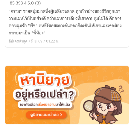
Calm
85
393
4
5.0 (3)
&
"คราม" ชายหนุ่มมาดนิ่งผู้เฉลียวฉลาด ทุกก้าวย่างของชีวิตถูกเขา
Peace
วางแผนไว้เป็นอย่างดี ทว่าแผนการเดียวที่เขาควบคุมไม่ได้ คือการ
เงื่อนงำ
ตกหลุมรัก "พีซ" คนที่โชคชะตาเล่นตลกขีดเส้นให้เขาและเธอต้อง
รัก..วัย
กลายมาเป็น "พี่น้อง"
รุ่น
อัปเดตล่าสุด 7 มิ.ย. 69 / 01:22 น.
นัก
วางแผน