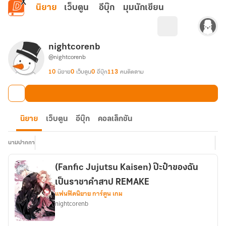
ข้ามไปยังเนื้อหาหลัก
นิยาย
เว็บตูน
อีบุ๊ก
มุมนักเขียน
nightcorenb
@nightcorenb
10
นิยาย
0
เว็บตูน
0
อีบุ๊ก
113
คนติดตาม
นิยาย
เว็บตูน
อีบุ๊ก
คอลเล็กชัน
นามปากกา
(Fanfic Jujutsu Kaisen) ป๊ะป๋าของฉัน
เป็นราชาคำสาป REMAKE
แฟนฟิคนิยาย การ์ตูน เกม
nightcorenb