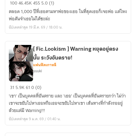
(Fanfic
100
46.45K
455
5.0 (1)
Jujutsu
ตลอด 1,000 ปีที่เธอตามหาพ่อของเธอ ในที่สุดเธอก็เจอพ่อ แต่ไหง
Kaisen)
พ่อดันจำเธอไม่ได้ซะล่ะ
ป๊ะป๋า
อัปเดตล่าสุด 19 มี.ค. 69 / 18:00 น.
ของ
ฉัน
เป็น
[ Fic.Lookism ] Warning หยุดอยู่ตรง
ราชา
นั้น ระวังอันตราย!
คำ
แฟนฟิคเกาหลี
สาป
yuuki
REMAKE
[
31
5.9K
61
0 (0)
Fic.Lookism
'เขา' เป็นบุคคลที่อันตราย และ 'เธอ' เป็นบุคคลที่อันตรายกว่า ไม่ว่า
]
เขาจะขยับไปหาเธอหรือเธอจะขยับไปหาเขา เส้นทางที่กำลังรออยู่
Warning
ล้วยแต่มี Warning!!!
หยุด
อัปเดตล่าสุด 9 ม.ค. 69 / 01:40 น.
อยู่
ตรง