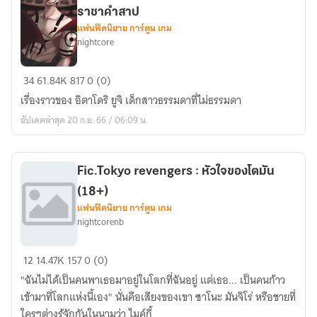
ราชาคำสาป
แฟนฟิคนิยาย การ์ตูน เกม
nightcore
[Fic.Jujutsu
34
61.84K
817
0 (0)
Kaisen]
เรื่องราวของ อิตาโดริ ยูจิ เด็กสาวธรรมดาที่ไม่ธรรมดา
ป๊ะป๊า
อัปเดตล่าสุด 20 ก.ย. 66 / 06:09 น.
ของ
ฉัน
เป็น
Fic.Tokyo revengers : หัวใจของโตมัน
ราชา
(18+)
คำ
แฟนฟิคนิยาย การ์ตูน เกม
สาป
nightcorenb
Fic.Tokyo
12
14.47K
157
0 (0)
revengers
"ฉันไม่ได้เป็นคนพาเธอมาอยู่ในโลกที่ฉันอยู่ แต่เธอ... เป็นคนก้าว
:
เข้ามาที่โลกแห่งนี้เอง" นั่นคือเสียงของเขา ซาโนะ มันจิโร่ หรือชายที่
หัวใจ
ใครๆต่างรู้จักกันในนามว่า ไมค์กี้