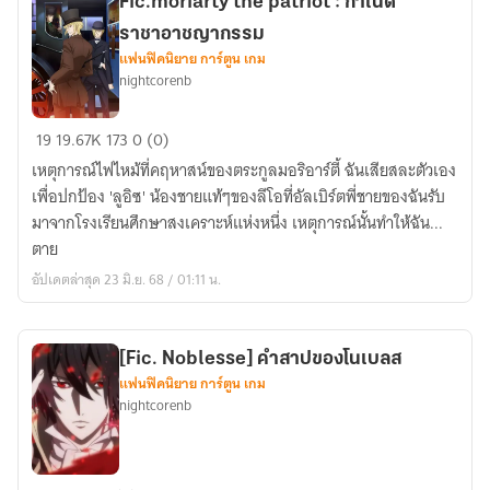
Fic.moriarty the patriot : กำเนิด
ราชาอาชญากรรม
แฟนฟิคนิยาย การ์ตูน เกม
nightcorenb
Fic.moriarty
19
19.67K
173
0 (0)
the
เหตุการณ์ไฟไหม้ที่คฤหาสน์ของตระกูลมอริอาร์ตี้ ฉันเสียสละตัวเอง
patriot
เพื่อปกป้อง 'ลูอิซ' น้องชายแท้ๆของลีโอที่อัลเบิร์ตพี่ชายของฉันรับ
:
มาจากโรงเรียนศึกษาสงเคราะห์แห่งหนึ่ง เหตุการณ์นั้นทำให้ฉัน...
กำเนิด
ตาย
ราชา
อัปเดตล่าสุด 23 มิ.ย. 68 / 01:11 น.
อาชญากรรม
[Fic. Noblesse] คำสาปของโนเบลส
แฟนฟิคนิยาย การ์ตูน เกม
nightcorenb
[Fic.