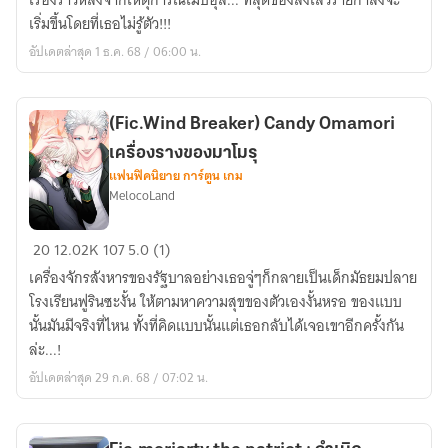
เรื่องราวหลังจากเหตุการณ์เมบิอุส... ที่สุดของสิ่งเลวร้ายกำลังจะ
:
เริ่มขึ้นโดยที่เธอไม่รู้ตัว!!!
รัก
อัปเดตล่าสุด 1 ธ.ค. 68 / 06:00 น.
นะ
คะ
เมน
(Fic.Wind Breaker) Candy Omamori
ที่รัก
เครื่องรางของมาโมรุ
แฟนฟิคนิยาย การ์ตูน เกม
MelocoLand
(Fic.Wind
20
12.02K
107
5.0 (1)
Breaker)
เครื่องจักรสังหารของรัฐบาลอย่างเธอจู่ๆก็กลายเป็นเด็กมัธยมปลาย
Candy
โรงเรียนฟูรินซะงั้น ให้ตามหาความสุขของตัวเองงั้นหรอ ของแบบ
Omamori
นั้นมันมีจริงที่ไหน ทั้งที่คิดแบบนั้นแต่เธอกลับได้เจอเขาอีกครั้งกัน
เครื่องราง
ล่ะ...!
ของ
อัปเดตล่าสุด 29 ก.ค. 68 / 07:02 น.
มา
โมรุ