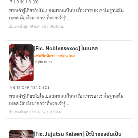
7
1.01K
1
0 (0)
Noblesse]
พวกเจ้ารู้เกี่ยวกับโนเบลสมากแค่ไหน เรื่องราวของเขาในฐานะโน
คำ
เบลส มีอะไรมากกว่าที่พวกเจ้ารู้...
สาป
อัปเดตล่าสุด 19 ก.พ. 68 / 06:30 น.
ของ
โน
เบลส
[Fic. Noblessexoc] โนเบลส
แฟนฟิคนิยาย การ์ตูน เกม
nightcoreb
[Fic.
58
14.03K
134
0 (0)
Noblessexoc]
พวกเจ้ารู้เกี่ยวกับโนเบลสมากแค่ไหน เรื่องราวของเขาในฐานะโน
โน
เบลส มีอะไรมากกว่าที่พวกเจ้ารู้...
เบลส
อัปเดตล่าสุด 27 ธ.ค. 67 / 11:09 น.
[Fic.Jujutsu Kaisen] ป๊ะป๊าของฉันเป็น