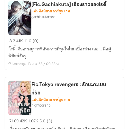
นั้น
[Fic.Gachiakuta] เรื่องราวของโรดี้
ระวัง
แฟนฟิคนิยาย การ์ตูน เกม
อันตราย!
gachiakutacord
[Fic.Gachiakuta]
8
2.41K
11
0 (0)
เรื่อง
'โรดี้' คืออาชญากรที่อันตรายที่สุดในโลกเบื้องล่าง เธอ... คือผู้
ราว
พิทักษ์ฮันจู!
ของ
อัปเดตล่าสุด 13 ธ.ค. 68 / 00:38 น.
โร
ดี้
Fic.Tokyo revengers : รักนะคะเมน
ที่รัก
แฟนฟิคนิยาย การ์ตูน เกม
nightcorenb
Fic.Tokyo
71
69.42K
1.07K
5.0 (3)
revengers