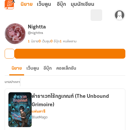
ข้ามไปยังเนื้อหาหลัก
นิยาย
เว็บตูน
อีบุ๊ก
มุมนักเขียน
Nightta
@nighttra
1
นิยาย
0
เว็บตูน
0
อีบุ๊ก
1
คนติดตาม
นิยาย
เว็บตูน
อีบุ๊ก
คอลเล็กชัน
นามปากกา
ตำราเวทไร้กฎเกณฑ์ (The Unbound
Grimoire)
แฟนตาซี
BlueMago