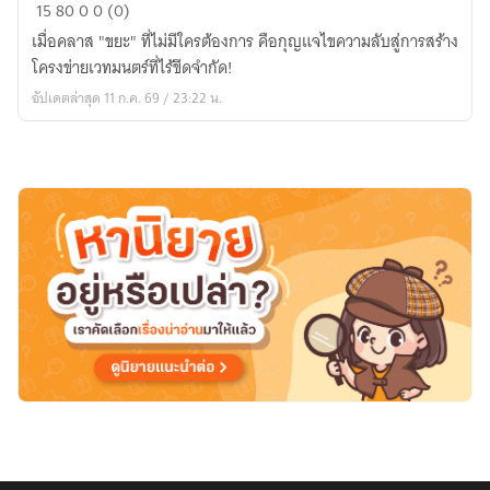
ตำรา
15
80
0
0 (0)
เวท
เมื่อคลาส "ขยะ" ที่ไม่มีใครต้องการ คือกุญแจไขความลับสู่การสร้าง
ไร้
โครงข่ายเวทมนตร์ที่ไร้ขีดจำกัด!
กฎ
อัปเดตล่าสุด 11 ก.ค. 69 / 23:22 น.
เกณฑ์
(The
Unbound
Grimoire)