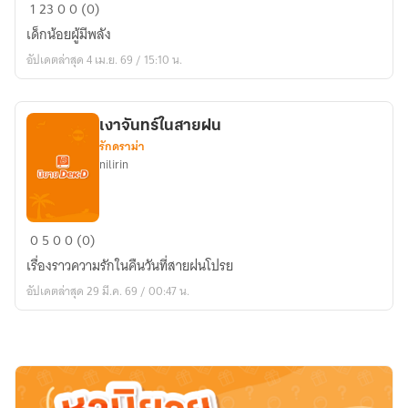
เด็ก
1
23
0
0 (0)
น้อย
เด็กน้อยผู้มีพลัง
แห่ง
อัปเดตล่าสุด 4 เม.ย. 69 / 15:10 น.
แสง
ดาว
เงาจันทร์ในสายฝน
รักดราม่า
nilirin
เงา
0
5
0
0 (0)
จันทร์
เรื่องราวความรักในคืนวันที่สายฝนโปรย
ใน
อัปเดตล่าสุด 29 มี.ค. 69 / 00:47 น.
สาย
ฝน