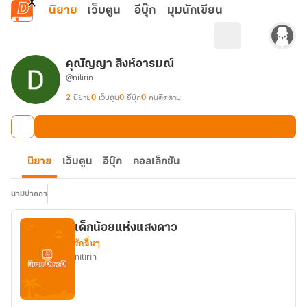
ข้ามไปยังเนื้อหาหลัก
นิยาย
เว็บตูน
อีบุ๊ก
มุมนักเขียน
คุณัญญา สิงห์อารมณ์
@nilirin
2
นิยาย
0
เว็บตูน
0
อีบุ๊ก
0
คนติดตาม
นิยาย
เว็บตูน
อีบุ๊ก
คอลเล็กชัน
นามปากกา
เด็กน้อยแห่งแสงดาว
รักอื่นๆ
nilirin