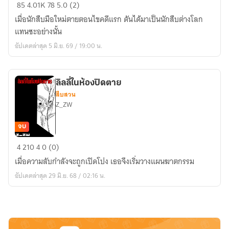
สืบสวน
85
4.01K
78
5.0 (2)
ต่าง
เมื่อนักสืบมือใหม่ตายตอนไขคดีแรก ดันได้มาเป็นนักสืบต่างโลก
โลก!
แทนซะอย่างนั้น
อัปเดตล่าสุด 5 มิ.ย. 69 / 19:00 น.
ลิลลี่ในห้องปิดตาย
สืบสวน
Z_ZW
จบ
ลิลลี่
4
210
4
0 (0)
ใน
เมื่อความลับกำลังจะถูกเปิดโปง เธอจึงเริ่มวางแผนฆาตกรรม
ห้อง
อัปเดตล่าสุด 29 มิ.ย. 68 / 02:16 น.
ปิดตาย