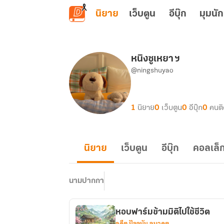
ข้ามไปยังเนื้อหาหลัก
นิยาย
เว็บตูน
อีบุ๊ก
มุมนัก
หนิงซูเหยา ฯ
@ningshuyao
1
นิยาย
0
เว็บตูน
0
อีบุ๊ก
0
คนต
นิยาย
เว็บตูน
อีบุ๊ก
คอลเล็ก
นามปากกา
หอบฟาร์มข้ามมิติไปใช้ชีวิต
อดีต ปัจจุบัน อนาคต