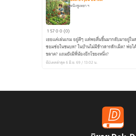
หนิงซูเหยา ฯ
หอบ
1
57
0
0 (0)
ฟาร์ม
​เธอแค่เล่นเกม อยู่ดีๆ แต่พอตื่นขึ้นมากลับมาอย
ข้าม
ซอมซ่อในชนบท? ในบ้านไม่มีข้าวสารสักเม็ด? พ่อได้ร
มิติ
ขลาด? แถมยังมีพี่น้องอีกโขยงหนึ่ง?
ไป
อัปเดตล่าสุด 6 มิ.ย. 69 / 13:02 น.
ใช้
ชีวิต