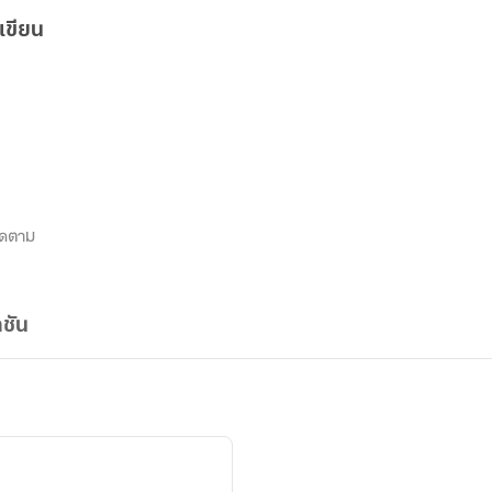
เขียน
ิดตาม
ชัน