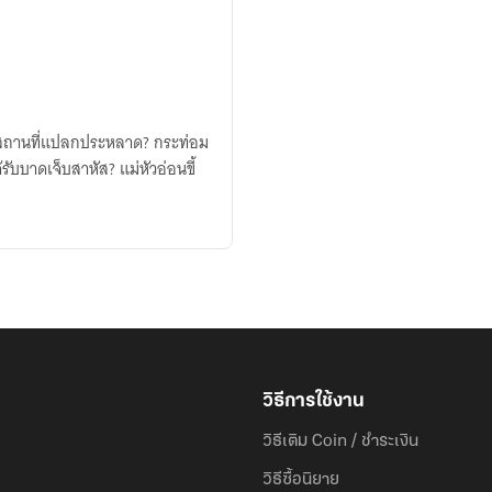
ู่ในสถานที่แปลกประหลาด? กระท่อม
ับบาดเจ็บสาหัส? แม่หัวอ่อนขี้
วิธีการใช้งาน
วิธีเติม Coin / ชำระเงิน
วิธีซื้อนิยาย