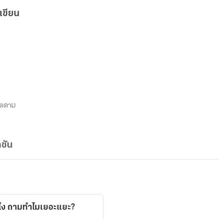
เขียน
ิดตาม
ชัน
ิไง ถามทำไมเยอะแยะ?