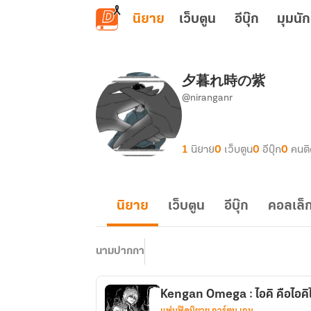
ข้ามไปยังเนื้อหาหลัก
นิยาย
เว็บตูน
อีบุ๊ก
มุมนัก
夕暮れ時の紫
@niranganr
1
นิยาย
0
เว็บตูน
0
อีบุ๊ก
0
คนต
นิยาย
เว็บตูน
อีบุ๊ก
คอลเล็ก
นามปากกา
Kengan Omega : ไอคิ คือไอค
แฟนฟิคนิยาย การ์ตูน เกม