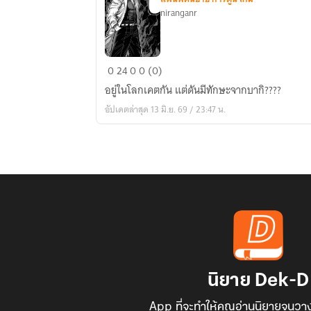
niranganr
Kengan
0
24
0
0 (0)
Omega
อยู่ในโลกเคตกัน แต่ดันมีทักษะจากบากิ????
:
อัปเดตล่าสุด 13 มิ.ย. 69 / 23:47 น.
ไอคิ
คือ
ไอ
คิไง
ถาม
ทำไม
เยอะ
แยะ?
นิยาย Dek-D
App ที่จะทำให้คุณอ่านนิยายจนวาง