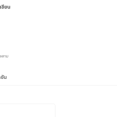
เขียน
ิดตาม
ชัน