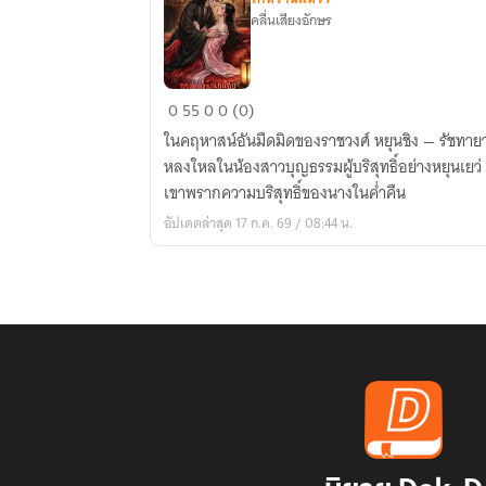
คลื่นเสียงอักษร
เรื่อง
0
55
0
0 (0)
กรง
ในคฤหาสน์อันมืดมิดของราชวงศ์ หยุนชิง — รัชทา
ทอง
หลงใหลในน้องสาวบุญธรรมผู้บริสุทธิ์อย่างหยุนเยว่ “หม่านหม่าน... เจ้าเป็นของข้า”
ขัง
เขาพรากความบริสุทธิ์ของนางในค่ำคืน
นก
อัปเดตล่าสุด 17 ก.ค. 69 / 08:44 น.
น้อย