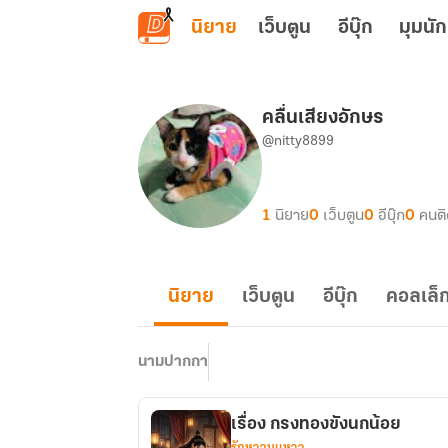
ข้ามไปยังเนื้อหาหลัก
นิยาย
เว็บตูน
อีบุ๊ก
มุมนัก
คลื่นเสียงอักษร
@nitty8899
1
นิยาย
0
เว็บตูน
0
อีบุ๊ก
0
คนต
นิยาย
เว็บตูน
อีบุ๊ก
คอลเล็ก
นามปากกา
เรื่อง กรงทองขังนกน้อย
รักหวานแหวว