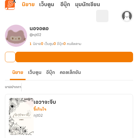
ข้ามไปยังเนื้อหาหลัก
นิยาย
เว็บตูน
อีบุ๊ก
มุมนักเขียน
นอจอตอ
@njt02
1
นิยาย
0
เว็บตูน
0
อีบุ๊ก
0
คนติดตาม
นิยาย
เว็บตูน
อีบุ๊ก
คอลเล็กชัน
นามปากกา
เอวาจะจีบ
ซึ้งกินใจ
njt02