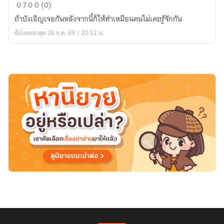
เอ
0
7
0
0 (0)
วา
ถ้าบังเอิญเจอกันหลังจากนี้ก็ให้ทำเหมือนคนไม่เคยรู้จักกัน
จะ
อัปเดตล่าสุด 28 ก.ค. 69 / 20:52 น.
จีบ