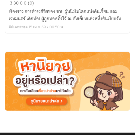
อิทธิฤทธิ์
3
30
0
0 (0)
ดวง
เรื่องราว การดำรงชีวิตของ ชาย ผู้หนึ่งในโลกแห่งดันเจี้ยน และ
ดารา
เวทมนตร์ เด็กน้อยผู้ถูกทอดทิ้งไว้ ณ ดันเจี้ยนแห่งหนึ่งอันเงียบงัน
นำพา
อัปเดตล่าสุด 15 เม.ย. 69 / 00:50 น.
มาร
จุติ