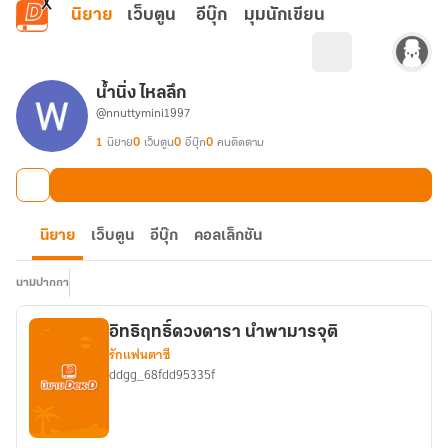
ข้ามไปยังเนื้อหาหลัก
นิยาย
เว็บตูน
อีบุ๊ก
มุมนักเขียน
น้ำนิ่ง ไหลลึก
@nnuttymini1997
1
นิยาย
0
เว็บตูน
0
อีบุ๊ก
0
คนติดตาม
นิยาย
เว็บตูน
อีบุ๊ก
คอลเล็กชัน
นามปากกา
อิทธิฤทธิ์ดวงดารา นำพามารจุติ
รักแฟนตาซี
ddgg_68fdd95335f