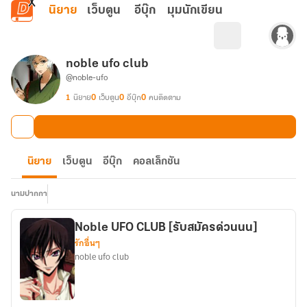
ข้ามไปยังเนื้อหาหลัก
นิยาย
เว็บตูน
อีบุ๊ก
มุมนักเขียน
noble ufo club
@noble-ufo
1
นิยาย
0
เว็บตูน
0
อีบุ๊ก
0
คนติดตาม
นิยาย
เว็บตูน
อีบุ๊ก
คอลเล็กชัน
นามปากกา
Noble UFO CLUB [รับสมัครด่วนนน]
รักอื่นๆ
noble ufo club