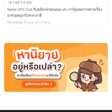
Noble
15
1.6K
7
0 (0)
UFO
Noble UFO Club รับสมัครด่วนนนนน ufo การ์ตูนหลากหลายเรื่อง
CLUB
มาร่วมสนุกกับพวกเราสิ
[รับ
อัปเดตล่าสุด 10 เม.ย. 54 / 11:49 น.
สมัค
รด่
วนนน]