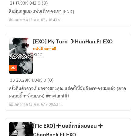
[Seventeen]
21
17.93K
942
0 (0)
Hunni
คิมมินกยูและแฟนเด็กของเขา [END]
Bunni
อัปเดตล่าสุด 13 ต.ค. 67 / 16:43 น.
:
MinWon
[EXO] My Turn ☽ HunHan Ft.EXO
แฟนฟิคเกาหลี
:SIRO:
จบ
[EXO]
33
23.29K
1.04K
0 (0)
My
ครั้งที่แล้วอาจเป็นคราวของคุณ แต่ครั้งนี้มันถึงตาของผมแล้ว (ภาค
Turn
ต่อบอดี้การ์ดบยอน) #myturnHH
☽
อัปเดตล่าสุด 13 ต.ค. 67 / 09:52 น.
HunHan
Ft.EXO
[Fic EXO] ✚ บอดี้การ์ดบยอน ✚
ChanBaek Ft.EXO