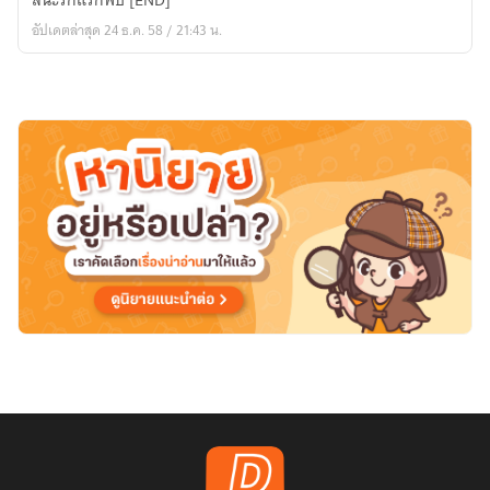
สินะรักแรกพบ [END]
HunHan,KrisLay,ChanBaek,KaiDo
อัปเดตล่าสุด 24 ธ.ค. 58 / 21:43 น.
::