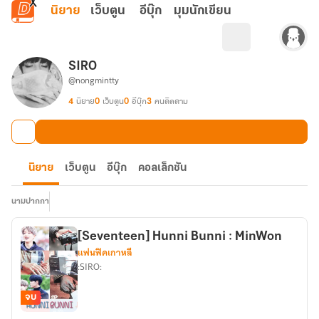
ข้ามไปยังเนื้อหาหลัก
นิยาย
เว็บตูน
อีบุ๊ก
มุมนักเขียน
SIRO
@nongmintty
4
นิยาย
0
เว็บตูน
0
อีบุ๊ก
3
คนติดตาม
นิยาย
เว็บตูน
อีบุ๊ก
คอลเล็กชัน
นามปากกา
[Seventeen] Hunni Bunni : MinWon
แฟนฟิคเกาหลี
:SIRO:
จบ