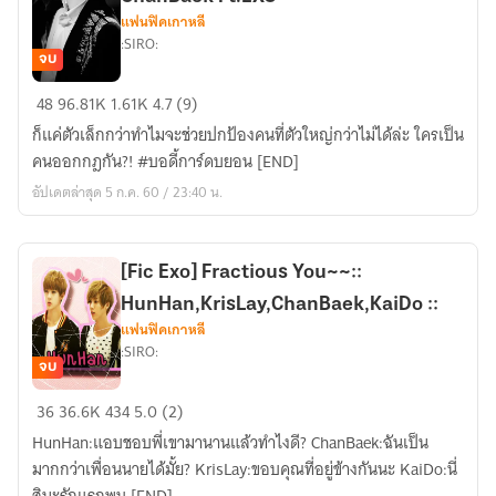
แฟนฟิคเกาหลี
:SIRO:
จบ
[Fic
48
96.81K
1.61K
4.7 (9)
EXO]
ก็แค่ตัวเล็กกว่าทำไมจะช่วยปกป้องคนที่ตัวใหญ่กว่าไม่ได้ล่ะ ใครเป็น
✚
คนออกกฎกัน?! #บอดี้การ์ดบยอน [END]
บอ
อัปเดตล่าสุด 5 ก.ค. 60 / 23:40 น.
ดี้
การ์ด
บยอน
[Fic Exo] Fractious You~~::
✚
HunHan,KrisLay,ChanBaek,KaiDo ::
ChanBaek
แฟนฟิคเกาหลี
Ft.EXO
:SIRO:
จบ
[Fic
36
36.6K
434
5.0 (2)
Exo]
HunHan:แอบชอบพี่เขามานานแล้วทำไงดี? ChanBaek:ฉันเป็น
Fractious
มากกว่าเพื่อนนายได้มั้ย? KrisLay:ขอบคุณที่อยู่ข้างกันนะ KaiDo:นี่
You~~::