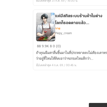
อัปเดตล่าสุด 31 ก.ค. 69 / 16:00 น.
แค่มีสกิลระบบร้านค้าในต่าง
โลกก็รอดตายแล้ว...
วาย
Piepy_cream
แค่
88
9.9K
8
0 (0)
มี
ถ้าคุณลืมตาตื่นขึ้นมาในที่ประหลาดคงไม่ต้องเดาห
สกิล
ว่าอยู่ที่ไหนให้คิดเอาว่าจะรอดไหมดีกว่า...
ระบบ
อัปเดตล่าสุด 4 ก.ค. 69 / 00:46 น.
ร้าน
ค้า
ใน
ต่าง
โลก
ก็
รอด