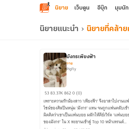
ข้ามไปยังเนื้อหาหลัก
นิยาย
เว็บตูน
อีบุ๊ก
มุมนัก
นิยายแนะนำ
นิยายที่คล้ายก
มังกรเพียงฟ้า
วาย
PigFly
มังกร
53
83.37K
862
0 (0)
เพียง
เพราะความรักน้องสาว 'เพียงฟ้า' จึงอาสาไปงานแ
ฟ้า
ไซน์ของศิลปินหนุ่ม 'มังกร' แทน จนถูกแฟนคลับเข้
ผิดคิดว่าเขาเป็นแฟนบอย ผลักให้คีย์เวิร์ด ‘แฟนบอ
ของมังกร’ ใน X ทะยานเข้าสู่ Top 10 หน้าเทรนด์
ประเทศไทย