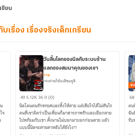
เขียน
ับเรื่อง เรื่องจริงเด็กเกรียน
วันสิ้นโลกของนิลกับระบบร้าน
แลกของสมนาคุณของเขา
วาย
กระต่ายก็ต้องสีชมพูสิ
จบ
วัน
ระ
49
5.12K
36
0 (0)
68
สิ้น
คลั
ฟน
นิลโดนคนรักทรยศและทิ้งให้ตาย แต่เสียใจได้ไม่ทันไร
คนอ
โลก
รัก
าใจ
คนที่เขาคิดว่าเป็นเพื่อนก็มาสารภาพรักและเลือกตาย
ฉัน
ของ
ขอ
ย
ไปพร้อมกับเขา ตั้งนานไม่บอกมาบอกก่อนตาย แล้ว
รับ
นิล
คุ
แบบนี้นิลจะตายตาหลับได้ยังไง!!!
กับ
ตั