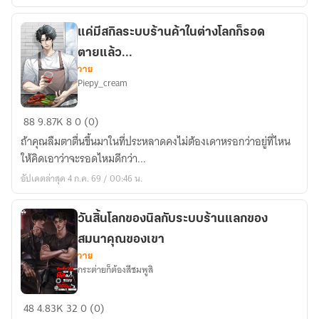
แค่มีสกิลระบบร้านค้าในต่างโลกก็รอด
ตายแล้ว...
วาย
Piepy_cream
แค่
88
9.87K
8
0 (0)
มี
ถ้าคุณลืมตาตื่นขึ้นมาในที่ประหลาดคงไม่ต้องเดาหรอกว่าอยู่ที่ไหน
สกิล
ให้คิดเอาว่าจะรอดไหมดีกว่า...
ระบบ
อัปเดตล่าสุด 4 ก.ค. 69 / 00:46 น.
ร้าน
ค้า
ใน
วันสิ้นโลกของนิลกับระบบร้านแลกของ
ต่าง
สมนาคุณของเขา
โลก
วาย
กระต่ายก็ต้องสีชมพูสิ
ก็
รอด
วัน
ตาย
48
4.83K
32
0 (0)