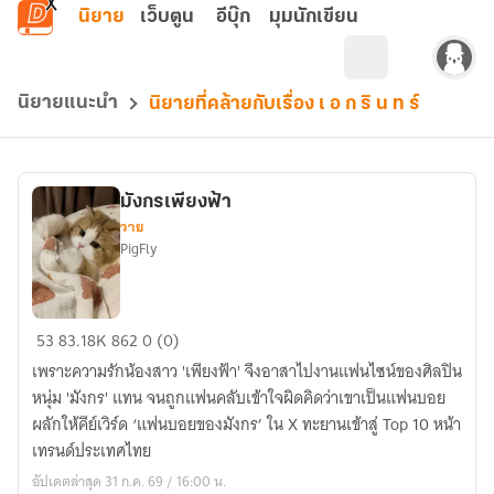
ข้ามไปยังเนื้อหาหลัก
นิยาย
เว็บตูน
อีบุ๊ก
มุมนักเขียน
นิยายแนะนำ
นิยายที่คล้ายกับเรื่อง เ อ ก ริ น ท ร์
มังกรเพียงฟ้า
วาย
PigFly
มังกร
53
83.18K
862
0 (0)
เพียง
เพราะความรักน้องสาว 'เพียงฟ้า' จึงอาสาไปงานแฟนไซน์ของศิลปิน
ฟ้า
หนุ่ม 'มังกร' แทน จนถูกแฟนคลับเข้าใจผิดคิดว่าเขาเป็นแฟนบอย
ผลักให้คีย์เวิร์ด ‘แฟนบอยของมังกร’ ใน X ทะยานเข้าสู่ Top 10 หน้า
เทรนด์ประเทศไทย
อัปเดตล่าสุด 31 ก.ค. 69 / 16:00 น.