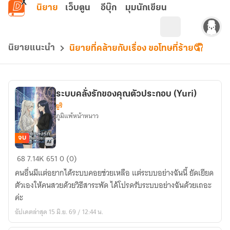
ข้ามไปยังเนื้อหาหลัก
นิยาย
เว็บตูน
อีบุ๊ก
มุมนักเขียน
นิยายแนะนำ
นิยายที่คล้ายกับเรื่อง ขอโทษที่ร้าย🤦
ระบบคลั่งรักของคุณตัวประกอบ (Yuri)
ยูริ
ภูมิแพ้หน้าหนาว
จบ
ระบบ
68
7.14K
651
0 (0)
คลั่ง
คนอื่นมีแต่อยากได้ระบบคอยช่วยเหลือ แต่ระบบอย่างฉันนี้ ยัดเยียด
รัก
ตัวเองให้คนสวยด้วยวิธีสาระพัด ได้โปรดรับระบบอย่างฉันด้วยเถอะ
ของ
ค่ะ
คุณ
อัปเดตล่าสุด 15 มิ.ย. 69 / 12:44 น.
ตัวประกอบ
(Yuri)