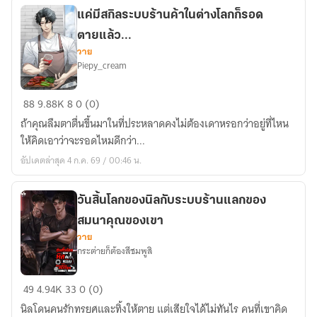
แค่มีสกิลระบบร้านค้าในต่างโลกก็รอด
ตายแล้ว...
วาย
Piepy_cream
แค่
88
9.88K
8
0 (0)
มี
ถ้าคุณลืมตาตื่นขึ้นมาในที่ประหลาดคงไม่ต้องเดาหรอกว่าอยู่ที่ไหน
สกิล
ให้คิดเอาว่าจะรอดไหมดีกว่า...
ระบบ
อัปเดตล่าสุด 4 ก.ค. 69 / 00:46 น.
ร้าน
ค้า
ใน
วันสิ้นโลกของนิลกับระบบร้านแลกของ
ต่าง
สมนาคุณของเขา
โลก
วาย
กระต่ายก็ต้องสีชมพูสิ
ก็
รอด
วัน
ตาย
49
4.94K
33
0 (0)
สิ้น
แล้ว...
นิลโดนคนรักทรยศและทิ้งให้ตาย แต่เสียใจได้ไม่ทันไร คนที่เขาคิด