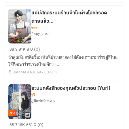
แค่มีสกิลระบบร้านค้าในต่างโลกก็รอด
ตายแล้ว...
วาย
Piepy_cream
แค่
88
9.91K
8
0 (0)
มี
ถ้าคุณลืมตาตื่นขึ้นมาในที่ประหลาดคงไม่ต้องเดาหรอกว่าอยู่ที่ไหน
สกิล
ให้คิดเอาว่าจะรอดไหมดีกว่า...
ระบบ
อัปเดตล่าสุด 4 ก.ค. 69 / 00:46 น.
ร้าน
ค้า
ใน
ระบบคลั่งรักของคุณตัวประกอบ (Yuri)
ยูริ
ต่าง
ภูมิแพ้หน้าหนาว
โลก
ก็
จบ
รอด
ระบบ
ตาย
68
7.16K
651
0 (0)