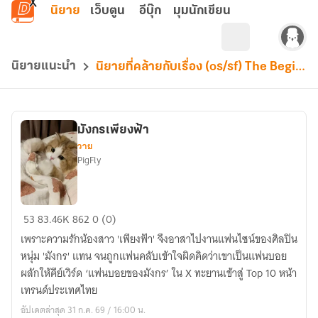
ข้ามไปยังเนื้อหาหลัก
นิยาย
เว็บตูน
อีบุ๊ก
มุมนักเขียน
นิยายแนะนำ
นิยายที่คล้ายกับเรื่อง (os/sf) The Beginning Of... | NCT DREAM X YOU
มังกรเพียงฟ้า
วาย
PigFly
มังกร
53
83.46K
862
0 (0)
เพียง
เพราะความรักน้องสาว 'เพียงฟ้า' จึงอาสาไปงานแฟนไซน์ของศิลปิน
ฟ้า
หนุ่ม 'มังกร' แทน จนถูกแฟนคลับเข้าใจผิดคิดว่าเขาเป็นแฟนบอย
ผลักให้คีย์เวิร์ด ‘แฟนบอยของมังกร’ ใน X ทะยานเข้าสู่ Top 10 หน้า
เทรนด์ประเทศไทย
อัปเดตล่าสุด 31 ก.ค. 69 / 16:00 น.