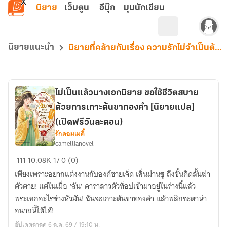
ข้ามไปยังเนื้อหาหลัก
นิยาย
เว็บตูน
อีบุ๊ก
มุมนักเขียน
นิยายแนะนำ
นิยายที่คล้ายกับเรื่อง ความรักไม่จำเป็นต้องมี 2 คน
ไม่เป็นแล้วนางเอกนิยาย ขอใช้ชีวิตสบาย
ด้วยการเกาะต้นขาทองคำ [นิยายแปล]
(เปิดฟรีวันละตอน)
รักคอมเมดี้
camellianovel
ไม่
111
10.08K
17
0 (0)
เป็น
เพียงเพราะอยากแต่งงานกับองค์ชายเจ็ด เสิ่นม่านซู ถึงขั้นคิดสั้นฆ่า
แล้ว
ตัวตาย! แต่ในเมื่อ ‘ฉัน’ ดาราสาวตัวท็อปเข้ามาอยู่ในร่างนี้แล้ว
นางเอก
พระเอกอะไรช่างหัวมัน! ฉันจะเกาะต้นขาทองคำ แล้วพลิกชะตาน่า
นิยาย
อนาถนี้ให้ได้!
ขอ
อัปเดตล่าสุด 6 ส.ค. 69 / 19:10 น.
ใช้