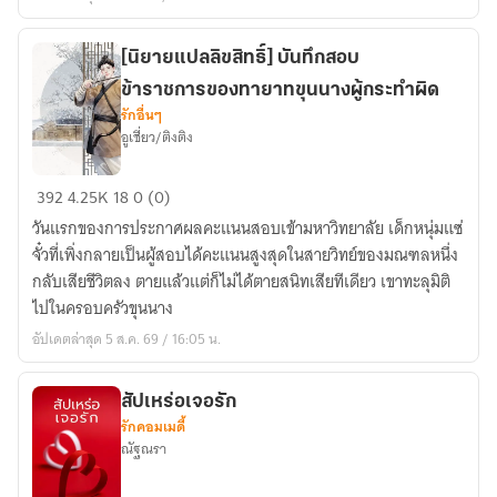
ชีวิต
สบาย
[นิยายแปลลิขสิทธิ์] บันทึกสอบ
ด้วย
ข้าราชการของทายาทขุนนางผู้กระทำผิด
การ
รักอื่นๆ
เกาะ
อูเชี่ยว/ติงติง
ต้น
ขา
[นิยาย
392
4.25K
18
0 (0)
ทองคำ
แปล
วันแรกของการประกาศผลคะแนนสอบเข้ามหาวิทยาลัย เด็กหนุ่มแซ่
[นิยาย
ลิขสิทธิ์]
จั๋วที่เพิ่งกลายเป็นผู้สอบได้คะแนนสูงสุดในสายวิทย์ของมณฑลหนึ่ง
แปล]
บันทึก
กลับเสียชีวิตลง ตายแล้วแต่ก็ไม่ได้ตายสนิทเสียทีเดียว เขาทะลุมิติ
(เปิด
สอบ
ไปในครอบครัวขุนนาง
ฟรี
ข้าราชการ
อัปเดตล่าสุด 5 ส.ค. 69 / 16:05 น.
วัน
ของ
ละ
ทายาท
ตอน)
ขุนนาง
สัปเหร่อเจอรัก
รักคอมเมดี้
ผู้
ณัฐณรา
กระทำ
ผิด