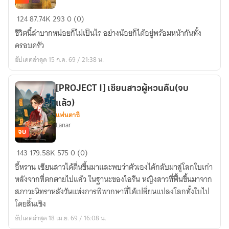
(อี
124
87.74K
293
0 (0)
บุ๊ค
ชีวิตนี้ลำบากหน่อยก็ไม่เป็นไร อย่างน้อยก็ได้อยู่พร้อมหน้ากันทั้ง
เล่ม
ครอบครัว
พิเศษ
อัปเดตล่าสุด 15 ก.ค. 69 / 21:38 น.
โหลด
ฟรี)
เฟ
[PROJECT I] เซียนสาวผู้หวนคืน(จบ
ยอี้
แล้ว)
หนิง
แฟนตาซี
Lanar
เกิด
จบ
ใหม่
[PROJECT
พร้อม
143
179.58K
575
0 (0)
I]
ระบบ
อี้หราน เซียนสาวได้ตื่นขึ้นมาและพบว่าตัวเองได้กลับมาสู่โลกใบเก่า
เซียน
ช่วย
หลังจากที่ตกตายไปแล้ว ในฐานะของไอรีน หญิงสาวที่ฟื้นขึ้นมาจาก
สาว
เหลือ
สภาวะนิทราหลังวันแห่งการพิพากษาที่ได้เปลี่ยนแปลงโลกทั้งใบไป
ผู้
โดยสิ้นเชิง
หวน
อัปเดตล่าสุด 18 เม.ย. 69 / 16:08 น.
คืน(จบ