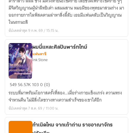
ดาราสาว ลิลลี่ ชาง มีดวงหายนะโชคร้าย เสียชีวิตเพราะโชคร้าย จู่ๆ
นี้
มีจิตวิญญาณผู้นำลีทธิเต่า ผสมผสาน หมอผีของพุทธมาสวมร่าง มา
มา
ออกรายการไลฟ์สดตามล่าหาสิ่งลี้ลับ เธอมีแฟนคลับเป็นวิญญาณ
ปราบ
ในนรกนะสิ
ผี
อัปเดตล่าสุด 9 ก.พ. 69 / 15:15 น.
ผมนี่แหละศิลปินพาร์ทไทม์
แฟนตาซี
Ink Stone
ผม
549
56.57K
103
0 (0)
นี่
ระบบที่มาพร้อมโอกาสครั้งที่สอง…เมื่อร่างกายแข็งแกร่ง ความทรง
แหละ
จำหวนคืน ไม่มีสิ่งใดขวางทางความสำเร็จของเขาได้อีก
ศิลปิน
อัปเดตล่าสุด 7 ส.ค. 69 / 11:00 น.
พาร์ทไทม์
กำเนิดไหม จากเถ้าถ่าน ราชอาณาจักร