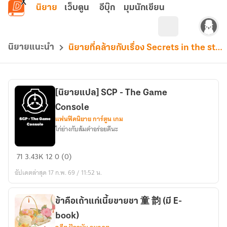
ข้ามไปยังเนื้อหาหลัก
นิยาย
เว็บตูน
อีบุ๊ก
มุมนักเขียน
นิยายแนะนำ
นิยายที่คล้ายกับเรื่อง Secrets in the star ความลับของซุปเปอร์สตาร์
[นิยายแปล] SCP - The Game
Console
แฟนฟิคนิยาย การ์ตูน เกม
ไก่ย่างกับส้มตำอร่อยดีนะ
[นิยาย
71
3.43K
12
0 (0)
แปล]
อัปเดตล่าสุด 17 ก.พ. 69 / 11:52 น.
SCP
-
The
ข้าคือเถ้าแก่เนี้ยขายชา 童 韵 (มี E-
Game
book)
Console