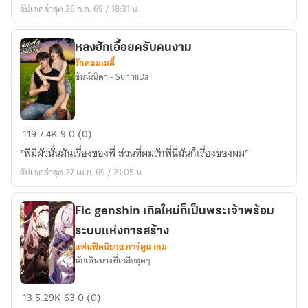
อัปเดตล่าสุด 26 ก.ค. 69 / 18:31 น.
หลงฮักเอื้อยครับคนงาม
รักคอมเมดี้
ซันน์ณิดา - SunniiDa
หลง
119
7.4K
9
0 (0)
ฮัก
“พี่มีผัวนั่นมันเรื่องของพี่ ส่วนที่ผมรักพี่นี่มันก็เรื่องของผม”
เอื้อย
อัปเดตล่าสุด 27 เม.ย. 69 / 21:05 น.
ครับ
คน
งาม
Fic genshin เกิดใหม่ก็เป็นพระเจ้าพร้อม
ระบบแห่งการสร้าง
แฟนฟิคนิยาย การ์ตูน เกม
นักเดินทางที่เกลือสุดๆ
Fic
13
5.29K
63
0 (0)