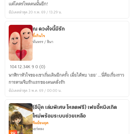
ล่ม
แต่โคตรโหดคนนั้นอีก!
สลาย
อัปเดตล่าสุด 20 ก.พ. 69 / 13:29 น.
(จบ)
ณ ดวงใจนี้มีรัก
ซึ้งกินใจ
หันหรร / สินา
ณ
104
12.34K
9
0 (0)
ดวงใจ
นาฬิกาหัวใจของเขาเริ่มเดินอีกครั้ง เมื่อได้พบ 'เธอ' ...นี่คือเรื่องราว
นี้
การตามจีบรักแรกของคนคลั่งรัก
มี
อัปเดตล่าสุด 3 พ.ค. 69 / 00:00 น.
รัก
(อีบุ๊ค เล่มพิเศษ โหลดฟรี) เฟยอี้หนิงเกิด
ใหม่พร้อมระบบช่วยเหลือ
จีนย้อนยุค
เยว่หลง
จบ