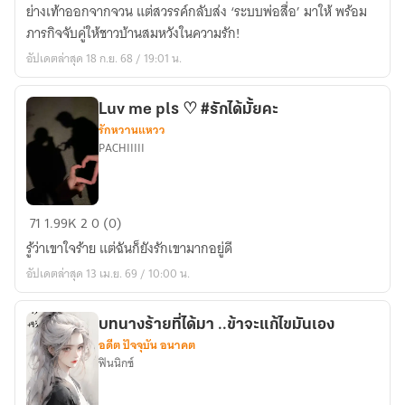
หนุ่ม
ย่างเท้าออกจากจวน แต่สวรรค์กลับส่ง ‘ระบบพ่อสื่อ’ มาให้ พร้อม
ผู้
ภารกิจจับคู่ให้ชาวบ้านสมหวังในความรัก!
นี้
อัปเดตล่าสุด 18 ก.ย. 68 / 19:01 น.
มี
ภารกิจ
ทำให้
Luv me pls ♡ #รักได้มั้ยคะ
รักหวานแหวว
ผู้คน
PACHIIIII
รัก
กัน
Luv
71
1.99K
2
0 (0)
me
รู้ว่าเขาใจร้าย แต่ฉันก็ยังรักเขามากอยู่ดี
pls
อัปเดตล่าสุด 13 เม.ย. 69 / 10:00 น.
♡
#รัก
ได้
บทนางร้ายที่ได้มา ..ข้าจะแก้ไขมันเอง
อดีต ปัจจุบัน อนาคต
มั้ย
ฟินนิกซ์
คะ