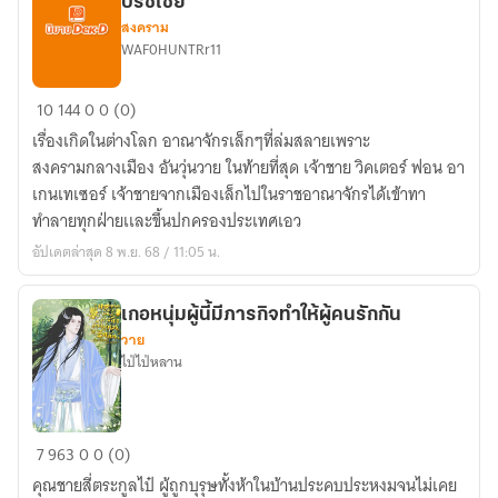
ปรัชเชีย
สงคราม
WAF0HUNTRr11
กำเนิด
10
144
0
0 (0)
ไหม
เรื่องเกิดในต่างโลก อาณาจักรเล็กๆที่ล่มสลายเพราะ
จาก
สงครามกลางเมือง อันวุ่นวาย ในท้ายที่สุด เจ้าชาย วิคเตอร์ ฟอน อา
เถ้า
เกนเทเซอร์ เจ้าชายจากเมืองเล็กไปในราชอาณาจักรได้เข้าทา
ถ่าน
ทำลายทุกฝ่ายเเละขึ้นปกครองประเทศเอว
ราช
อัปเดตล่าสุด 8 พ.ย. 68 / 11:05 น.
อาณาจักร
ปรัช
เชีย
เกอหนุ่มผู้นี้มีภารกิจทำให้ผู้คนรักกัน
วาย
ไป่ไป่หลาน
เก
7
963
0
0 (0)
อ
คุณชายสี่ตระกูลไป๋ ผู้ถูกบุรุษทั้งห้าในบ้านประคบประหงมจนไม่เคย