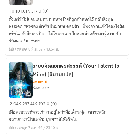
บท
10
101.61K
317
0 (0)
นาง
ตั้งแต่ข้าไม่ยอมเล่นตามบทนางร้ายที่ถูกกำหนดไว้ กลับดึงดูด
ร้าย
พระเอก พระรอง ตัวร้ายให้มารายล้อมข้า ..นี่พวกท่านเข้าใจอะไรผิด
ที่
หรือไม่ ข้าคือนางร้าย ..ไม่ใช่นางเอก ไยพวกท่านต้องมาวุ่นวายกับ
ได้
ชีวิตนางร้ายเช่นข่า
มา
อัปเดตล่าสุด 8 มิ.ย. 69 / 18:54 น.
..ข้า
จะ
แก้ไข
ระบบคัดลอกพรสวรรค์ (Your Talent Is
มัน
Mine) [นิยายแปล]
เอง
แฟนตาซี
Kawebook
ระบบ
2.04K
297.44K
702
0 (0)
คัด
เมื่อพรสวรรค์พระเจ้าตกอยู่ในกำมือเด็กหนุ่ม! เขาจะพลิก
ลอก
สถานการณ์ให้เหล่ามนุษยชาติได้หรือไม่
พรสวรรค์
อัปเดตล่าสุด 7 ส.ค. 69 / 23:10 น.
(Your