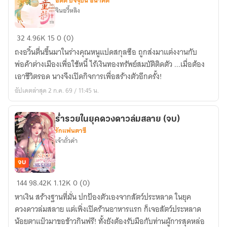
อดีต ปัจจุบัน อนาคต
จินอวี้หลิง
ข้า
32
4.96K
15
0 (0)
คือ
ถงอวิ้นตื่นขึ้นมาในร่างคุณหนูแปดสกุลซือ ถูกส่งมาแต่งงานกับ
เถ้า
พ่อค้าต่างเมืองเพื่อใช้หนี้ ไร้เงินทองทรัพย์สมบัติติดตัว ...เมื่อต้อง
แก่
เอาชีวิตรอด นางจึงเปิดกิจการเพื่อสร้างตัวอีกครั้ง!
เนี้ย
อัปเดตล่าสุด 2 ก.ค. 69 / 11:45 น.
ขาย
ชา
童
ร่ำรวยในยุคดวงดาวล่มสลาย (จบ)
รักแฟนตาซี
韵
เจ้าถั่วดำ
(มี
E-
จบ
book)
ร่ำรวย
144
98.42K
1.12K
0 (0)
ใน
หาเงิน สร้างฐานที่มั่น ปกป้องตัวเองจากสัตว์ประหลาด ในยุค
ยุค
ดวงดาวล่มสลาย แต่เพิ่งเปิดร้านอาหารแรก ก็เจอสัตว์ประหลาด
ดวงดาว
น้อยตาแป๋วมาขอข้าวกินฟรี! ทั้งยังต้องรับมือกับท่านผู้การสุดหล่อ