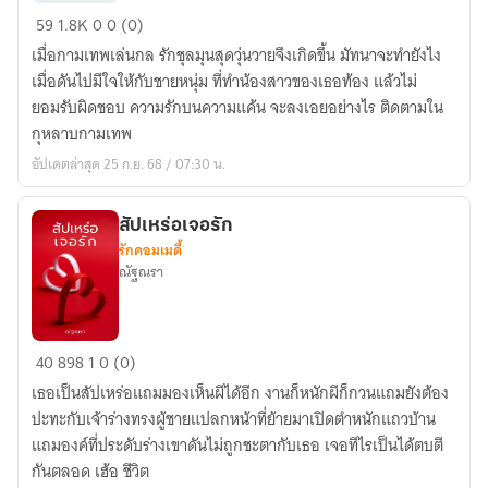
กุหลาบ
59
1.8K
0
0 (0)
กามเทพ
เมื่อกามเทพเล่นกล รักชุลมุนสุดวุ่นวายจึงเกิดขึ้น มัทนาจะทำยังไง
Re-
เมื่อดันไปมีใจให้กับชายหนุ่ม ที่ทำน้องสาวของเธอท้อง แล้วไม่
Up
ยอมรับผิดชอบ ความรักบนความแค้น จะลงเอยอย่างไร ติดตามใน
กุหลาบกามเทพ
อัปเดตล่าสุด 25 ก.ย. 68 / 07:30 น.
สัปเหร่อเจอรัก
รักคอมเมดี้
ณัฐณรา
สัปเหร่อ
40
898
1
0 (0)
เจอ
เธอเป็นสัปเหร่อแถมมองเห็นผีได้อีก งานก็หนักผีก็กวนแถมยังต้อง
รัก
ปะทะกับเจ้าร่างทรงผู้ชายแปลกหน้าที่ย้ายมาเปิดตำหนักแถวบ้าน
แถมองค์ที่ประดับร่างเขาดันไม่ถูกชะตากับเธอ เจอทีไรเป็นได้ตบตี
กันตลอด เฮ้อ ชีวิต