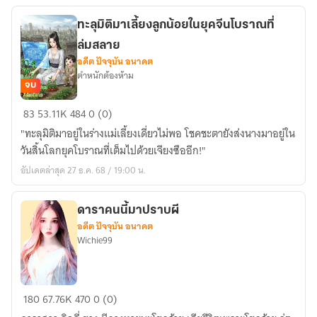
แล้ว)
ทะลุมิติมาเลี้ยงลูกน้อยในยุคจีนโบราณที่
ล่มสลาย
อดีต ปัจจุบัน อนาคต
ตำหนักต้องห้าม
จบ
ทะลุ
83
53.11K
484
0 (0)
มิติ
"ทะลุมิติมาอยู่ในร่างแม่เลี้ยงเดี่ยวไม่พอ โชคชะตายังส่งนางมาอยู่ใน
มา
วันสิ้นโลกยุคโบราณที่เต็มไปด้วยเจียงซืออีก!"
เลี้ยง
อัปเดตล่าสุด 27 ธ.ค. 68 / 19:00 น.
ลูก
น้อย
ใน
ดาราคนนี้มาปราบผี
อดีต ปัจจุบัน อนาคต
ยุค
Wichie99
จีน
โบราณ
ที่
ดารา
ล่ม
180
67.76K
470
0 (0)
คน
สลาย