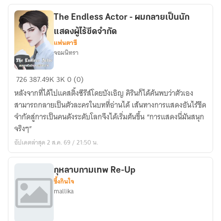
Talent
Is
The Endless Actor - ผมกลายเป็นนัก
Mine)
แสดงผู้ไร้ขีดจำกัด
[นิยาย
แฟนตาซี
จอมนิทรา
แปล]
The
726
387.49K
3K
0 (0)
Endless
หลังจากที่ได้ไปแคสติ้งซีรีส์โดยบังเอิญ คิรินก็ได้ค้นพบว่าตัวเอง
Actor
สามารถกลายเป็นตัวละครในบทที่อ่านได้ เส้นทางการแสดงอันไร้ขีด
-
จำกัดสู่การเป็นคนดังระดับโลกจึงได้เริ่มต้นขึ้น “การแสดงนี่มันสนุก
ผม
จริงๆ”
กลาย
อัปเดตล่าสุด 2 ส.ค. 69 / 21:50 น.
เป็น
นัก
แสดง
กุหลาบกามเทพ Re-Up
ซึ้งกินใจ
ผู้
mallika
ไร้
ขีด
จำกัด