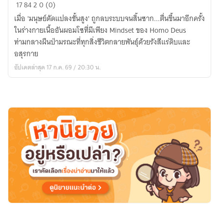
The
17
84
2
0 (0)
Lost
เมื่อ 'มนุษย์ดัดแปลงขั้นสูง' ถูกลบระบบจนสิ้นซาก...ตื่นขึ้นมาอีกครั้ง
Evolution
ในร่างกายเนื้ออันผอมโซที่มีเพียง Mindset ของ Homo Deus
-
ท่ามกลางผืนป่ามรณะที่ทุกสิ่งชีวิตกลายพันธุ์ด้วยรังสีแร่ดิบและ
One
อสุรกาย
Conciousness
อัปเดตล่าสุด 17 ก.ค. 69 / 20:30 น.