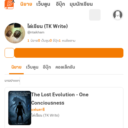
ข้ามไปยังเนื้อหาหลัก
นิยาย
เว็บตูน
อีบุ๊ก
มุมนักเขียน
ไต่เขียน (TK Write)
@ntaikham
1
นิยาย
0
เว็บตูน
0
อีบุ๊ก
1
คนติดตาม
นิยาย
เว็บตูน
อีบุ๊ก
คอลเล็กชัน
นามปากกา
The Lost Evolution - One
Conciousness
แฟนตาซี
ไต่เขียน (TK Write)