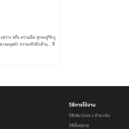
ือ ความมืด ​ทุกคนรู้จักงู
ิงอีกด้าน... ที่
วิธีการใช้งาน
วิธีเติม Coin / ชำระเงิน
วิธีซื้อนิยาย