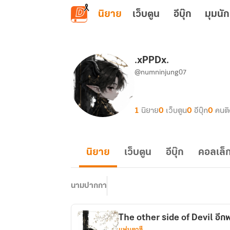
ข้ามไปยังเนื้อหาหลัก
นิยาย
เว็บตูน
อีบุ๊ก
มุมนัก
.xPPDx.
@numninjung07
1
นิยาย
0
เว็บตูน
0
อีบุ๊ก
0
คนต
นิยาย
เว็บตูน
อีบุ๊ก
คอลเล็ก
นามปากกา
The oth
แฟนตาซี