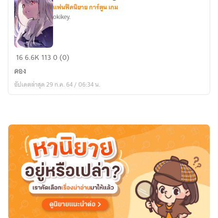
แฟนฟิคนิยาย การ์ตูน เกม
okikey.
[Fic:Fate]
16
6.6K
113
0 (0)
Ficnight
ดอง
อัปเดตล่าสุด 29 ก.ค. 64 / 06:34 น.