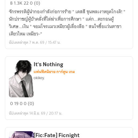
LOTM
8
1.3K
22
0 (0)
:
จักรพรรดิผู้นำกองกำลังก่อการร้าย " เดสสึ ขุนพลเงาหยุดโกงดิ! "
หาก
นักปราชญ์ผู้บ้าคลั่งที่ไล่ฆ่าเพื่อการศึกษา " แค่ก...ตะกอนผู้
วัน
วิเศษ...เงิน " จอมโจรแมวเหมียวผู้เลื่องลือ " สนใจซื้อแว่นตาขา
ใด
เดียวไหม เหมียว~"
ที่
อัปเดตล่าสุด 7 พ.ค. 69 / 15:47 น.
8
เริ่ม
กลืน
It's Nothing
กิน
แฟนฟิคนิยาย การ์ตูน เกม
okikey.
It's
0
19
0
0 (0)
Nothing
อัปเดตล่าสุด 14 มิ.ย. 69 / 20:17 น.
[Fic:Fate] Ficnight