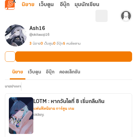
ข้ามไปยังเนื้อหาหลัก
นิยาย
เว็บตูน
อีบุ๊ก
มุมนักเขียน
Ash16
@okitasoji16
3
นิยาย
0
เว็บตูน
0
อีบุ๊ก
5
คนติดตาม
นิยาย
เว็บตูน
อีบุ๊ก
คอลเล็กชัน
นามปากกา
LOTM : หากวันใดที่ 8 เริ่มกลืนกิน
แฟนฟิคนิยาย การ์ตูน เกม
okikey.