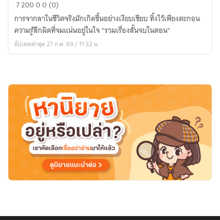
เมื่อ
7
200
0
0 (0)
กาล
การจากลาในชีวิตจริงมักเกิดขึ้นอย่างเงียบเชียบ ทิ้งไว้เพียงตะกอน
เวลา
ความรู้สึกผิดที่จมแน่นอยู่ในใจ "รวมเรื่องสั้นจบในตอน"
ตก
อัปเดตล่าสุด 27 ก.ค. 69 / 11:32 น.
ตะกอน