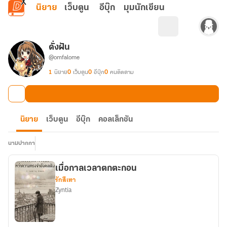
ข้ามไปยังเนื้อหาหลัก
นิยาย
เว็บตูน
อีบุ๊ก
มุมนักเขียน
ดั่งฝัน
@omfalome
1
นิยาย
0
เว็บตูน
0
อีบุ๊ก
0
คนติดตาม
นิยาย
เว็บตูน
อีบุ๊ก
คอลเล็กชัน
นามปากกา
เมื่อกาลเวลาตกตะกอน
รักสีเทา
Zyntia