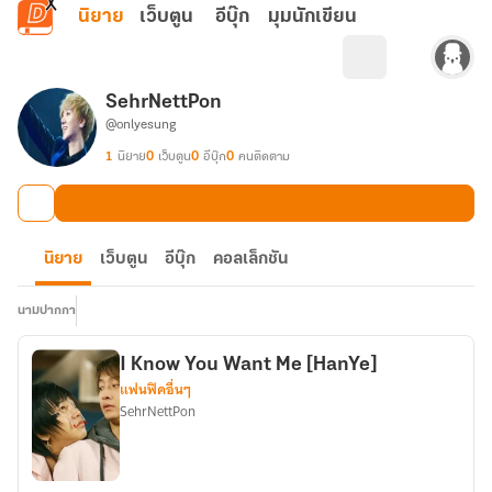
ข้ามไปยังเนื้อหาหลัก
นิยาย
เว็บตูน
อีบุ๊ก
มุมนักเขียน
SehrNettPon
@onlyesung
1
นิยาย
0
เว็บตูน
0
อีบุ๊ก
0
คนติดตาม
นิยาย
เว็บตูน
อีบุ๊ก
คอลเล็กชัน
นามปากกา
I Know You Want Me [HanYe]
แฟนฟิคอื่นๆ
SehrNettPon