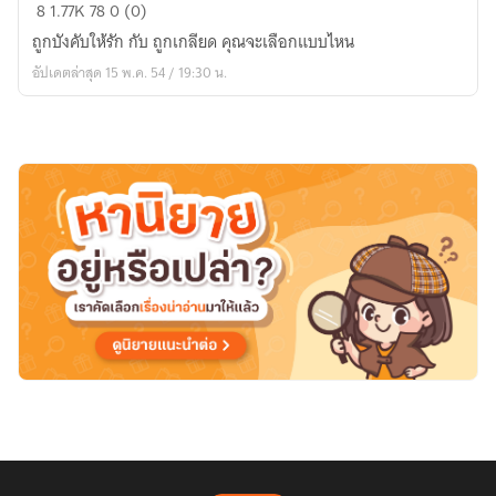
I
8
1.77K
78
0 (0)
Know
ถูกบังคับให้รัก กับ ถูกเกลียด คุณจะเลือกแบบไหน
You
อัปเดตล่าสุด 15 พ.ค. 54 / 19:30 น.
Want
Me
[HanYe]