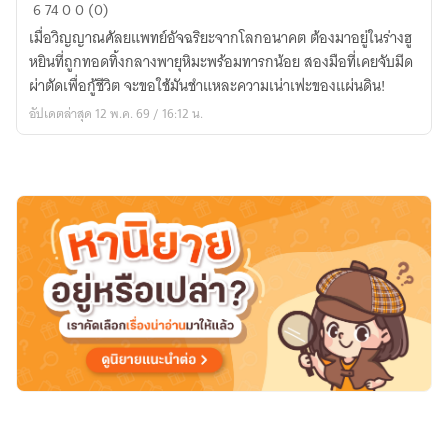
ยอด
6
74
0
0 (0)
หมอ
เมื่อวิญญาณศัลยแพทย์อัจฉริยะจากโลกอนาคต ต้องมาอยู่ในร่างฮู
หญิง
หยินที่ถูกทอดทิ้งกลางพายุหิมะพร้อมทารกน้อย สองมือที่เคยจับมีด
พลิก
ผ่าตัดเพื่อกู้ชีวิต จะขอใช้มันชำแหละความเน่าเฟะของแผ่นดิน!
บัลลังก์
อัปเดตล่าสุด 12 พ.ค. 69 / 16:12 น.
(The
Sovereign
Healer)