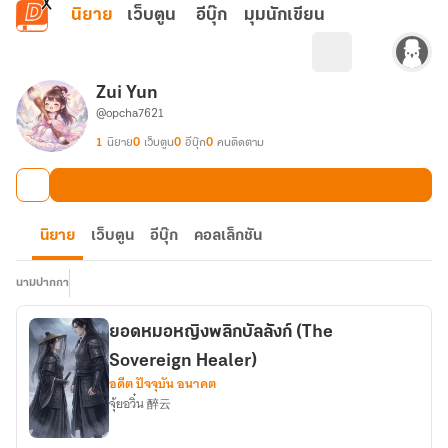
ข้ามไปยังเนื้อหาหลัก
นิยาย
เว็บตูน
อีบุ๊ก
มุมนักเขียน
Zui Yun
@opcha7621
1
นิยาย
0
เว็บตูน
0
อีบุ๊ก
0
คนติดตาม
นิยาย
เว็บตูน
อีบุ๊ก
คอลเล็กชัน
นามปากกา
ยอดหมอหญิงพลิกบัลลังก์ (The
Sovereign Healer)
อดีต ปัจจุบัน อนาคต
จุ้ยอวิ๋น 醉云