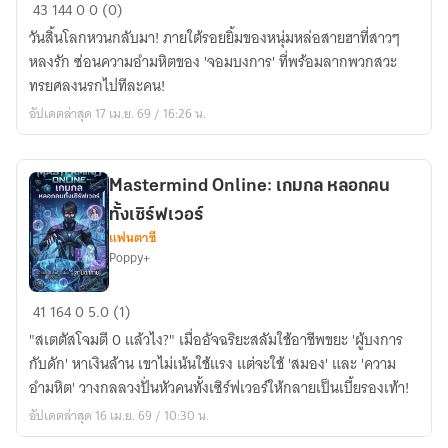
The
43
144
0
0 (0)
Two-
วันสิ้นโลกหวนกลับมา! ภายใต้รอยยิ้มของหนุ่มหล่อสายฮาที่สาวๆ
Faced
หลงรัก ซ่อนความอำมหิตของ 'จอมบงการ' ที่พร้อมลากพวกสวะ
Survivor:
ทรยศลงนรกไปทีละคน!
หล่อ
อัปเดตล่าสุด 17 เม.ย. 69 / 16:26 น.
สุด
ขั้ว
ดาร์
Mastermind Online: เกมกล หลอกคน
ก
ทั้งเซิร์ฟเวอร์
สุดขีด
แฟนตาซี
ใน
Poppy+
ยุค
ซอมบี้
Mastermind
41
164
0
5.0 (1)
Online:
"สเตตัสโจมตี 0 แล้วไง?" เมื่ออัจฉริยะสลัมใช้อาชีพขยะ 'ผู้บงการ
เกม
กับดัก' หาเงินล้าน เขาไม่เน้นใช้แรง แต่จะใช้ 'สมอง' และ 'ความ
กล
อำมหิต' วางกลลวงปั่นหัวคนทั้งเซิร์ฟเวอร์ให้กลายเป็นเบี้ยรองเท้า!
หลอก
อัปเดตล่าสุด 16 เม.ย. 69 / 10:30 น.
คน