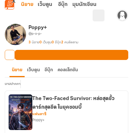
ข้ามไปยังเนื้อหาหลัก
นิยาย
เว็บตูน
อีบุ๊ก
มุมนักเขียน
Poppy+
@p-o-p-
3
นิยาย
0
เว็บตูน
0
อีบุ๊ก
2
คนติดตาม
นิยาย
เว็บตูน
อีบุ๊ก
คอลเล็กชัน
นามปากกา
The Two-Faced Survivor: หล่อสุดขั้ว
ดาร์กสุดขีด ในยุคซอมบี้
แฟนตาซี
Poppy+