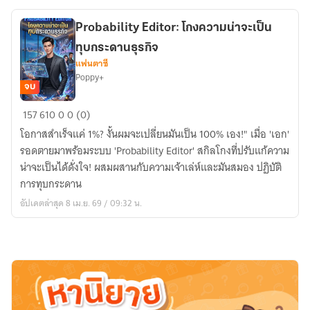
ทั้ง
เซิร์ฟเวอร์
Probability Editor: โกงความน่าจะเป็น
ทุบกระดานธุรกิจ
แฟนตาซี
Poppy+
จบ
Probability
157
610
0
0 (0)
Editor:
โอกาสสำเร็จแค่ 1%? งั้นผมจะเปลี่ยนมันเป็น 100% เอง!" เมื่อ 'เอก'
โกง
รอดตายมาพร้อมระบบ 'Probability Editor' สกิลโกงที่ปรับแก้ความ
ความ
น่าจะเป็นได้ดั่งใจ! ผสมผสานกับความเจ้าเล่ห์และมันสมอง ปฏิบัติ
น่า
การทุบกระดาน
จะ
อัปเดตล่าสุด 8 เม.ย. 69 / 09:32 น.
เป็น
ทุบ
กระดาน
ธุรกิจ