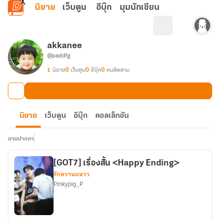
ข้ามไปยังเนื้อหาหลัก
นิยาย
เว็บตูน
อีบุ๊ก
มุมนักเขียน
akkanee
@paddfg
1
นิยาย
0
เว็บตูน
0
อีบุ๊ก
0
คนติดตาม
นิยาย
เว็บตูน
อีบุ๊ก
คอลเล็กชัน
นามปากกา
[GOT7] เรื่องสั้น <Happy Ending>
รักหวานแหวว
Pinkypig_P