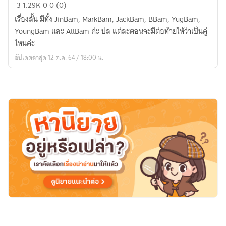
[GOT7]
3
1.29K
0
0 (0)
เรื่อง
เรื่องสั้น มีทั้ง JinBam, MarkBam, JackBam, BBam, YugBam,
สั้น
YoungBam และ AllBam ค่ะ ปล แต่ละตอนจะมีต่อท้ายให้ว่าเป็นคู่
<Happy
ไหนค่ะ
Ending>
อัปเดตล่าสุด 12 ต.ค. 64 / 18:00 น.