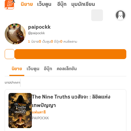
ข้ามไปยังเนื้อหาหลัก
นิยาย
เว็บตูน
อีบุ๊ก
มุมนักเขียน
paipockk
@paipockk
1
นิยาย
0
เว็บตูน
0
อีบุ๊ก
0
คนติดตาม
นิยาย
เว็บตูน
อีบุ๊ก
คอลเล็กชัน
นามปากกา
The Nine Truths นวสัจจะ : ลิขิตแห่ง
เทพปัญญา
แฟนตาซี
PAIPOCKK