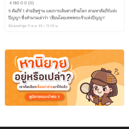
The
4
180
0
0 (0)
Nine
9 คัมภีร์ 1 คำอธิษฐาน และการเดินทางข้ามโลก ตามหาคัมภีร์แห่ง
Truths
ปัญญา ซึ่งตำนานเล่าว่า 'เขียนโดยเทพพระเจ้าแห่งปัญญา'
นว
อัปเดตล่าสุด 11 พ.ค. 69 / 15:59 น.
สัจจะ
:
ลิขิต
แห่ง
เทพ
ปัญญา