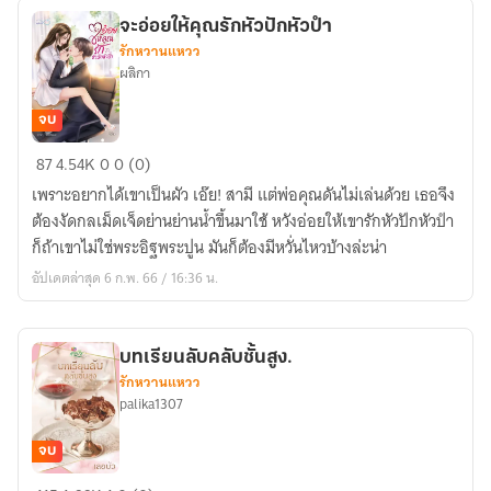
จะอ่อยให้คุณรักหัวปักหัวปำ
รักหวานแหวว
ผลิกา
จบ
จะ
87
4.54K
0
0 (0)
อ่อย
เพราะอยากได้เขาเป็นผัว เอ๊ย! สามี แต่พ่อคุณดันไม่เล่นด้วย เธอจึง
ให้
ต้องงัดกลเม็ดเจ็ดย่านย่านน้ำขึ้นมาใช้ หวังอ่อยให้เขารักหัวปักหัวปำ
คุณ
ก็ถ้าเขาไม่ใช่พระอิฐพระปูน มันก็ต้องมีหวั่นไหวบ้างล่ะน่า
รัก
อัปเดตล่าสุด 6 ก.พ. 66 / 16:36 น.
หัว
ปัก
หัว
บทเรียนลับคลับชั้นสูง.
ปำ
รักหวานแหวว
palika1307
จบ
บท