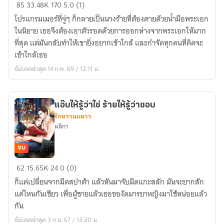
ถ้า
85
33.48K
170
5.0 (1)
จะ
โปรแกรมเมอร์ที่จู่ๆ ก็กลายเป็นนางร้ายที่ต้องตายด้วยน้ำมือพระเอก
ดุดัน
ในนิยาย เธอจึงต้องเอาตัวรอดด้วยการออกห่างจากพระเอกให้มาก
เบอร์
ที่สุด แต่มันกลับทำให้เขายิ่งอยากเข้าใกล้ และกำจัดทุกคนที่คิดจะ
นี้
เข้าใกล้เธอ
เป็น
อัปเดตล่าสุด 14 ก.พ. 69 / 12:11 น.
สามี
หนู
เถอะ
แอ๊บให้รู้ว่าใช่ ร้ายให้รู้ว่าชอบ
รักหวานแหวว
ผลิกา
จบ
แอ๊บ
62
15.65K
24
0 (0)
ให้
ก็แค่เปลี่ยนจากมีดสปาต้า แล้วหันมาจับมีดแกะสลัก มันจะยากสัก
รู้
แค่ไหนกันเชียว เพื่อผู้ชายแล้วเธอของัดมารยาหญิงมาใช้หน่อยแล้ว
ว่า
กัน
ใช่
อัปเดตล่าสุด 3 ก.ย. 67 / 13:20 น.