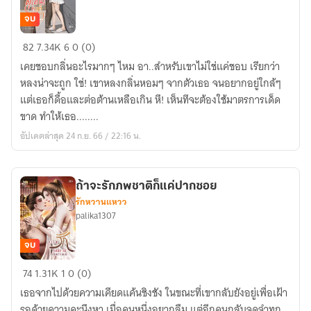
จบ
ถึง
82
7.34K
6
0 (0)
ป๋า
เคยชอบกลิ่นอะไรมากๆ ไหม อา..สำหรับเขาไม่ใช่แค่ชอบ เรียกว่า
ดุ(ดัน)
หลงน่าจะถูก ใช่! เขาหลงกลิ่นหอมๆ จากตัวเธอ จนอยากอยู่ใกล้ๆ
หนู
แต่เธอก็ดื้อและต่อต้านเหลือเกิน หึ! เห็นทีจะต้องใช้มาตรการเด็ด
ก็
ขาด ทำให้เธอ........
ไหว
อัปเดตล่าสุด 24 ก.ย. 66 / 22:16 น.
ถ้าจะรักภพชาติก็แค่ปากซอย
รักหวานแหวว
palika1307
จบ
ถ้า
74
1.31K
1
0 (0)
จะ
เธอจากไปด้วยความเคียดแค้นชิงชัง ในขณะที่เขากลับยังอยู่เพื่อเฝ้า
รัก
รอด้วยความคะนึงหา เมื่อคนหนึ่งอยากลืม แต่อีกคนกลับจดจำทุก