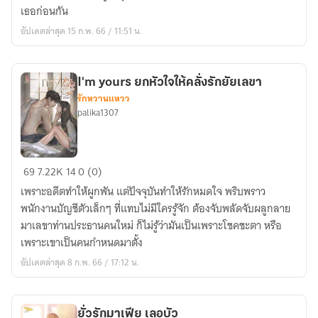
ดัก
เธอก่อนกัน
มาเฟีย(เลอ
อัปเดตล่าสุด 15 ก.พ. 66 / 11:51 น.
บัว)
I'm yours ยกหัวใจให้คลั่งรักยัยเลขา
รักหวานแหวว
palika1307
I'm
69
7.22K
14
0 (0)
yours
เพราะอดีตทำให้ผูกพัน แต่ปัจจุบันทำให้รักหมดใจ พริบพราว
ยก
พนักงานบัญชีตัวเล็กๆ ที่แทบไม่มีใครรู้จัก ต้องจับพลัดจับผลูกลาย
หัวใจ
มาเลขาท่านประธานคนใหม่ ก็ไม่รู้ว่ามันเป็นเพราะโชคชะตา หรือ
ให้
เพราะเขาเป็นคนกำหนดมาตั้ง
คลั่ง
อัปเดตล่าสุด 8 ก.พ. 66 / 17:12 น.
รัก
ยัย
เลขา
ยั่วรักมาเฟีย เลอบัว