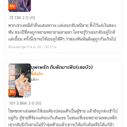
จบ
Oops
72
13K
2
0 (0)
รัก
พวกเขาเคยมีค่ำคืนแสนหวาน แต่เธอกลับหนีหาย ทิ้งไว้แค่เงินสอง
ลับๆ
พัน สองปีที่คนถูกหยามพยายามตามหา ใครจะรู้ว่าเธอกลับอยู่ใกล้
ฉบับ
แค่เอื้อม ครั้งนี้เขาจะให้เธอดูให้ดีๆ ว่าสองพันนั่นมันดูถูกกันเกินไป
ท่าน
อัปเดตล่าสุด 9 พ.ค. 68 / 06:37 น.
ประธาน
บุพเพรัก กับดักมาเฟีย(เลอบัว)
ซึ้งกินใจ
ผลิกา
จบ
บุพ
101
3.86K
3
0 (0)
เพ
โชคชะตาเล่นตลกให้เธอต้องปลอมตัวเป็นผู้ชาย แล้วยังถูกส่งเข้าไป
รัก
อยู่กับ ผู้ชายที่จ้องแต่จะแก้แค้นเธอ ในขณะที่เธอพยายามหลบหลีก
กับ
เขากลับยิ่งวิ่งตามไม่รู้ว่าสุดท้ายแล้วเขาจะได้แก้แค้นหรือได้แก้ผ้า