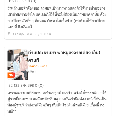
115
1.66K
1
0 (0)
เรียน
ว่าแล้วเธอจำต้องยอมสวมบทเป็นนางทาสแต่งตัวให้นายท่านอย่าง
ลับ
เขาด้วยความจำใจ แต่เธอก็มีวิธีที่จะไม่ต้องเห็นภาพบาดตานั่น ด้วย
คลับ
การปิดตามันดื้อๆ นี่แหละ รับรองไม่เห็นชัวร์ (เอ่อ! แต่ไอ้การปิดตา
ชั้น
แบบนี้ ถึงมันจะไ
สูง.
อัปเดตล่าสุด 3 ก.พ. 66 / 13:02 น.
ท่านประธานขา พาหนูลงจากเตียง เอ๊ย!
คานที
รักหวานแหวว
ผลิกา
จบ
ท่าน
82
123.97K
398
0 (0)
ประธาน
เพราะเลขสามที่คืบคลานเข้ามาทุกที แวววิวาห์จึงตั้งใจจะพลีกายให้
ขา
ผู้ชายที่แอบชอบ แต่จับพลัดจับผลู เธอดันเข้าผิดห้อง แล้วก็ดันเป็น
พา
ห้องผู้ชายที่กำลังรอโจ๊ะครึมๆ กับเด็กไซส์ไลน์พอดีด้วย เรื่องนี้ nc
หนู
หนักๆ
ลง