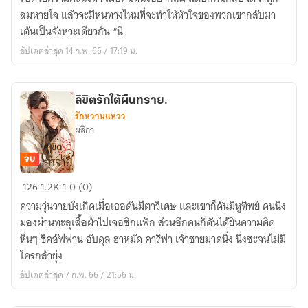
ภพ
ลมหายใจ แล้วจะมีหนทางไหมที่จะทำให้หัวใจของพวกเขากลับมา
ชาติ
เต้นเป็นจังหวะเดียวกัน “นี
ก็
อัปเดตล่าสุด 14 ก.พ. 66 / 17:19 น.
แค่
ปาก
ซอย
ลิขิตรักใต้ผืนทราย.
รักหวานแหวว
ผลิกา
จบ
ลิขิต
126
1.2K
1
0 (0)
รัก
ความวุ่นวายบังเกิดเมื่อเธอดันมีตาวิเศษ และเขาก็ดันมีหูทิพย์ คนนึง
ใต้
มองผ่านทะลุเสื้อผ้าไปเจอซิกแพ็ก ส่วนอีกคนก็ดันได้ยินความคิด
ผืน
หื่นๆ ชีคอัฟฟาน อับดุล ฮาหมัด คาริฟา เจ้าชายมาดนิ่ง นิ่งซะจนไม่มี
ทราย.
ใครกล้ายุ่ง
อัปเดตล่าสุด 7 ก.พ. 66 / 21:56 น.