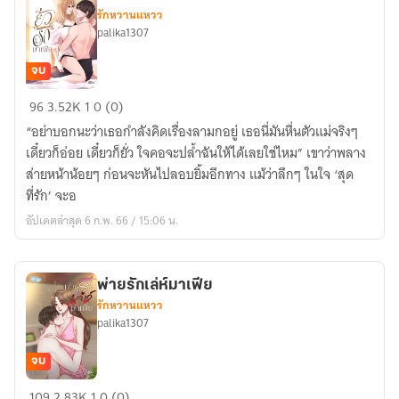
รักหวานแหวว
palika1307
จบ
ยั่ว
96
3.52K
1
0 (0)
รัก
“อย่าบอกนะว่าเธอกำลังคิดเรื่องลามกอยู่ เธอนี่มันหื่นตัวแม่จริงๆ
มาเฟีย
เดี๋ยวก็อ่อย เดี๋ยวก็ยั่ว ใจคอจะปล้ำฉันให้ได้เลยใช่ไหม” เขาว่าพลาง
เลอ
ส่ายหน้าน้อยๆ ก่อนจะหันไปลอบยิ้มอีกทาง แม้ว่าลึกๆ ในใจ ‘สุด
บัว
ที่รัก’ จะอ
อัปเดตล่าสุด 6 ก.พ. 66 / 15:06 น.
พ่ายรักเล่ห์มาเฟีย
รักหวานแหวว
palika1307
จบ
พ่าย
109
2.83K
1
0 (0)