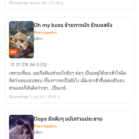
อัปเดตล่าสุด 18 ต.ค. 65 / 07:26 น.
จาก
เตียง
เอ๊ย!
Oh my boss ร้ายกาจนัก รักบอสจัง
คาน
รักหวานแหวว
ที
ผลิกา
จบ
Oh
73
37.37K
66
0 (0)
my
เพราะเพื่อน..เธอจึงต้องทำอะไรลับๆ ล่อๆ เป็นเหตุให้เขาเข้าใจผิด
boss
คิดว่าเธอแอบชอบ เรื่องราวจะเป็นยังไง เมื่อเขาเข้าขั้นหลงตัวเอง
ร้ายกาจ
ส่วนเธอก็ดันคิดว่าเขา...เป็นเกย์
นัก
อัปเดตล่าสุด 3 ก.ย. 65 / 18:13 น.
รัก
บอส
จัง
Oops รักลับๆ ฉบับท่านประธาน
รักหวานแหวว
ผลิกา