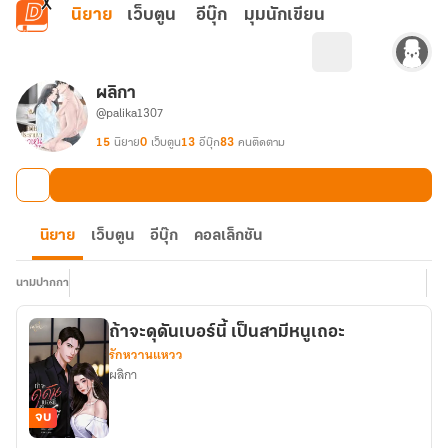
ข้ามไปยังเนื้อหาหลัก
นิยาย
เว็บตูน
อีบุ๊ก
มุมนักเขียน
ผลิกา
@palika1307
15
นิยาย
0
เว็บตูน
13
อีบุ๊ก
83
คนติดตาม
นิยาย
เว็บตูน
อีบุ๊ก
คอลเล็กชัน
นามปากกา
ถ้าจะดุดันเบอร์นี้ เป็นสามีหนูเถอะ
รักหวานแหวว
ผลิกา
จบ