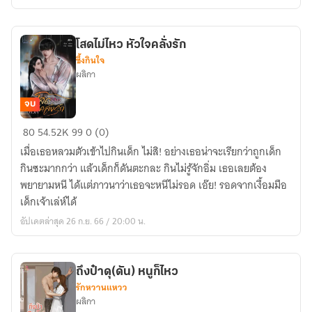
ร้าย
ให้
รู้
โสดไม่ไหว หัวใจคลั่งรัก
ว่า
ซึ้งกินใจ
ชอบ
ผลิกา
จบ
โสด
80
54.52K
99
0 (0)
ไม่
เมื่อเธอหลวมตัวเข้าไปกินเด็ก ไม่สิ! อย่างเธอน่าจะเรียกว่าถูกเด็ก
ไหว
กินซะมากกว่า แล้วเด็กก็ดันตะกละ กินไม่รู้จักอิ่ม เธอเลยต้อง
หัวใจ
พยายามหนี ได้แต่ภาวนาว่าเธอจะหนีไม่รอด เอ๊ย! รอดจากเงื้อมมือ
คลั่ง
เด็กเจ้าเล่ห์ได้
รัก
อัปเดตล่าสุด 26 ก.ย. 66 / 20:00 น.
ถึงป๋าดุ(ดัน) หนูก็ไหว
รักหวานแหวว
ผลิกา