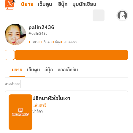
ข้ามไปยังเนื้อหาหลัก
นิยาย
เว็บตูน
อีบุ๊ก
มุมนักเขียน
palin2436
@palin2436
1
นิยาย
0
เว็บตูน
0
อีบุ๊ก
0
คนติดตาม
นิยาย
เว็บตูน
อีบุ๊ก
คอลเล็กชัน
นามปากกา
ปริศนาหัวใจในเงา
แฟนตาซี
ปาลิดา