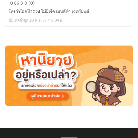
ปริศนา
0
86
0
0 (0)
หัวใจ
ใครว่าโลกปี2024 ไม่มีเรื่องมนต์ดำ เวทย์มนต์
ใน
อัปเดตล่าสุด 20 พ.ย. 67 / 17:04 น.
เงา