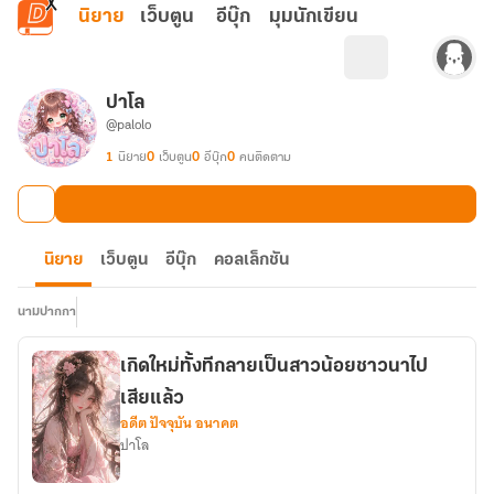
ข้ามไปยังเนื้อหาหลัก
นิยาย
เว็บตูน
อีบุ๊ก
มุมนักเขียน
ปาโล
@palolo
1
นิยาย
0
เว็บตูน
0
อีบุ๊ก
0
คนติดตาม
นิยาย
เว็บตูน
อีบุ๊ก
คอลเล็กชัน
นามปากกา
เกิดใหม่ทั้งทีกลายเป็นสาวน้อยชาวนาไป
เสียแล้ว
อดีต ปัจจุบัน อนาคต
ปาโล