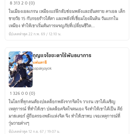
รอย
8
313
2
0 (0)
ร้าว
ในเมืองเอลเกรน เหมืองแร่ลึกลับซ่อนพลังและอันตราย คาเอล เด็ก
ใต้
ชายวัย 15 กับรอยร้าวใต้ตา และพลังที่เชื่อมโยงผืนดิน วันแรกใน
ผืน
เหมือง ทำให้เขาเริ่มต้นการผจญภัยที่เปลี่ยนชีวิต...
ดิน
อัปเดตล่าสุด 22 ก.พ. 69 / 12:10 น.
คา
เอล
กุญแจไขชะตาไร้พันธนาการ
แฟนตาซี
papakyayok
กุญแจ
1
326
0
0 (0)
ไข
ในโลกที่ทุกคนต้องปลดล็อกพลังจากจิตใจ วาเรน เขาได้เผชิญ
ชะตา
เหตุการณ์ ที่ทำให้เขา ปลดล็อคจิตใจตนเอง จึงทำให้เขาได้เป็น คีย์
ไร้
มาสเตอร์ ผู้ถือครองพลังแห่งจิต จึง ทำให้เขาพบ เจอเหตุการณ์ที่
พันธนาการ
วุ่นวายต่างๆ
อัปเดตล่าสุด 12 ก.ย. 67 / 19:07 น.