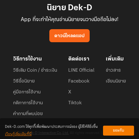
นิยาย Dek-D
App ที่จะทำให้คุณอ่านนิยายจนวางมือถือไม่ลง!
ดาวน์โหลดแอป
วิธีการใช้งาน
ติดต่อเรา
เพิ่มเติม
วิธีเติม Coin / ชำระเงิน
LINE Official
ข่าวสาร
วิธีซื้อนิยาย
Facebook
เขียนนิยาย
คู่มือการใช้งาน
X
กติกาการใช้งาน
Tiktok
คำถามที่พบบ่อย
Dek-D.com ใช้คุกกี้เพื่อพัฒนาประสบการณ์ของ ผู้ใช้ให้ดียิ่งขึ้น
ยอมรับ
เรียนรู้เพิ่มเติมที่นี่
© 2026
Dek-D Interactive Co.,Ltd.
All rights reserved. |
Privacy Policy