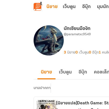
ข้ามไปยังเนื้อหาหลัก
นิยาย
เว็บตูน
อีบุ๊ก
มุมนัก
นักเขียนมืองิก
@parametxc9549
3
นิยาย
0
เว็บตูน
0
อีบุ๊ก
1
คนต
นิยาย
เว็บตูน
อีบุ๊ก
คอลเล็ก
นามปากกา
[นิยายแปล]Death Game: Sta