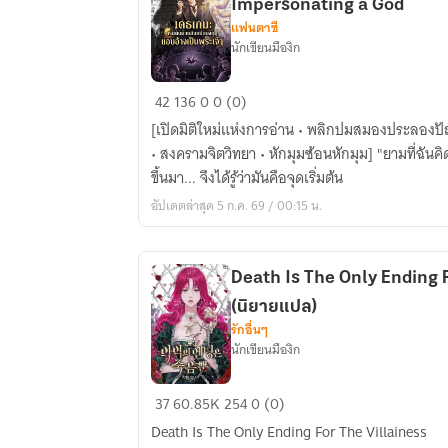
Impersonating a God
แฟนตาซี
นักเขียนมืองิก
[นิยาย
42
136
0
0 (0)
แปล]Death
[เปิดมิติใหม่แห่งการอ่าน • พลิกปมสมองประลองปั
Game:
• สงครามจิตวิทยา • หักมุมซ้อนหักมุม] "ยามที่ฉันคิดว่าความตายคือจุดจบ แต่เมื่อตื่น
Starting
ขึ้นมา... จึงได้รู้ว่ามันคือจุดเริ่มต้น
As
อัปเดตล่าสุด 5 ก.ค. 69 / 00:15 น.
a
Con
Artist,
Death Is The Only Ending F
Impersonating
(นิยายแปล)
a
รักอื่นๆ
God
นักเขียนมืองิก
Death
37
60.85K
254
0 (0)
Is
Death Is The Only Ending For The Villainess
The