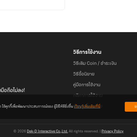
วิธีการใช้งาน
วิธีเติม Coin / ชำระเงิน
วิธีซื้อนิยาย
คู่มือการใช้งาน
มือถือไม่ลง!
กติกาการใช้งาน
้คุกกี้เพื่อพัฒนาประสบการณ์ของ ผู้ใช้ให้ดียิ่งขึ้น
เรียนรู้เพิ่มเติมที่นี่
ย
คำถามที่พบบ่อย
© 2026
Dek-D Interactive Co.,Ltd.
All rights reserved. |
Privacy Policy