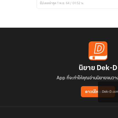
อัปเดตล่าสุด 1 พ.ย. 64 / 01:52 น.
Only
Ending
For
The
Villainess
(นิยาย
แปล)
นิยาย Dek-D
App ที่จะทำให้คุณอ่านนิยายจนวาง
Dek-D.com ใช
ดาวน์โหลดแอป