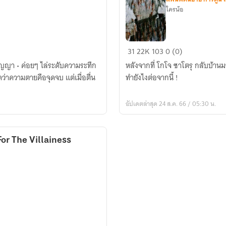
ใครน้อ
[นิยาย
31
22K
103
0 (0)
แปล]
ญญา • ค่อยๆ ไล่ระดับความระทึก
หลังจากที่ โกโจ ซาโตรุ กลับบ้านมา
HxH:
ทำยังไงต่อจากนี้ !
Infinity
อัปเดตล่าสุด 24 ส.ค. 66 / 05:30 น.
or The Villainess