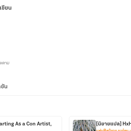
เขียน
ิดตาม
ชัน
rting As a Con Artist,
[นิยายแปล] HxH
แฟนฟิคนิยาย การ์ตูน 