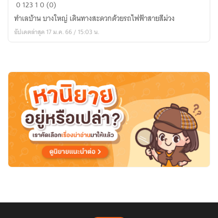
ทำเล
0
123
1
0 (0)
บ้าน
ทำเลบ้าน บางใหญ่ เดินทางสะดวกด้วยรถไฟฟ้าสายสีม่วง
บางใหญ่
อัปเดตล่าสุด 17 ม.ค. 66 / 15:03 น.
เดิน
ทาง
สะดวก
ด้วย
รถไฟฟ้า
สาย
สี
ม่วง