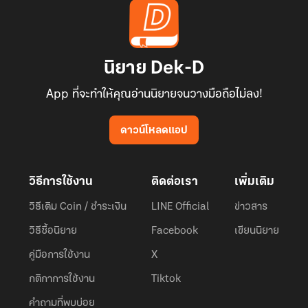
นิยาย Dek-D
App ที่จะทำให้คุณอ่านนิยายจนวางมือถือไม่ลง!
ดาวน์โหลดแอป
วิธีการใช้งาน
ติดต่อเรา
เพิ่มเติม
วิธีเติม Coin / ชำระเงิน
LINE Official
ข่าวสาร
วิธีซื้อนิยาย
Facebook
เขียนนิยาย
คู่มือการใช้งาน
X
กติกาการใช้งาน
Tiktok
คำถามที่พบบ่อย