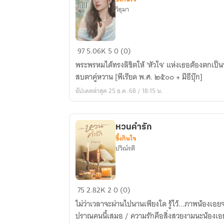
วิธุมา
ใต้
97
5.06K
5
0 (0)
เงา
พระพรหมได้ทรงลิขิตให้ 'หัวใจ' แห่งเธอต้องตกเป็นขอ
พรหม
สบตาคู่หวาน [พีเรียด พ.ศ. ๒๕๐๐ + มีอีบุ๊ก]
อัปเดตล่าสุด 25 ธ.ค. 68 / 18:15 น.
หวนคำรัก
ซึ้งกินใจ
ปวิณ์รตี
หวน
75
2.82K
2
0 (0)
คำ
ไม่ว่าเวลาจะผ่านไปนานเพียงใด รู้ไว้...ภาพน้องเ
รัก
ปราณคนนี้เสมอ / ความรักคือสิ่งสวยงามนะน้องเอย.