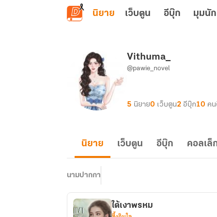
ข้ามไปยังเนื้อหาหลัก
นิยาย
เว็บตูน
อีบุ๊ก
มุมนัก
Vithuma_
@pawie_novel
5
นิยาย
0
เว็บตูน
2
อีบุ๊ก
10
คน
นิยาย
เว็บตูน
อีบุ๊ก
คอลเล็ก
นามปากกา
ใต้เงาพรหม
ซึ้งกินใจ