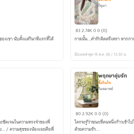
วิธุมา
เคหา
83
2.74K
0
0 (0)
สน์
งเขา นับตั้งแต่วินาทีแรกที่ได้
กาลนั้น...คำรักติดตรึงตรา หากกาล
ไม้
หอม
อัปเดตล่าสุด 16 ส.ค. 68 / 13:30 น.
พฤกษาชุ่มรัก
ซึ้งกินใจ
วิมลมาลย์
พฤกษา
80
2.92K
0
0 (0)
ชุ่ม
อยจะชัดเจนในความทรงจำของพี่
ใครจะรู้ว่าขณะที่คนหนึ่งก้าวเข
รัก
.. / ความสุขของน้องเอยคือพี่
ด้วยความรัก...