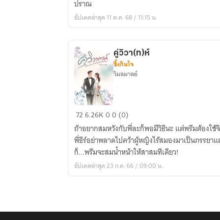
ปราณ
อัปเดตล่าสุด 11 ต.ค. 68 / 11:15 น.
คู่วิวา(ท)ห์
ซึ้งกินใจ
วิมลมาลย์
คู่
72
6.26K
0
0 (0)
วิวา(ท)ห์
ถ้าอยากสมหวังกับพี่ละก็พอมีวิธีนะ แต่พรีมต้องใช
พี่ธีร์อย่าพลาดไปคว้าผู้หญิงไร้สมองมาเป็นภรรยาแ
ก็...พรีมจะสมน้ำหน้าให้สาสมทีเดียว!
อัปเดตล่าสุด 23 ก.ค. 66 / 09:00 น.