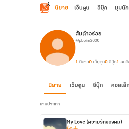
ข้ามไปยังเนื้อหาหลัก
นิยาย
เว็บตูน
อีบุ๊ก
มุมนัก
ส้มตำอร่อย
@pbpim2000
1
นิยาย
0
เว็บตูน
0
อีบุ๊ก
1
คนต
นิยาย
เว็บตูน
อีบุ๊ก
คอลเล็ก
นามปากกา
My Love (ความรักของผม)
ซึ้งกินใจ