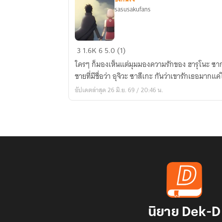
sasusakufans
My
3
1.6K
6
5.0 (1)
Love
ใครๆ ก็มองเห็นแต่มุมมองความรักของ ฮารุโนะ ซา
(ความ
ชายที่มีชื่อว่า อุจิวะ ซาสึเกะ กันว่าเขารักเธอมากแค
รัก
อัปเดตล่าสุด 26 มิ.ย. 69 / 20:46 น.
ของ
ผม)
นิยาย Dek-D