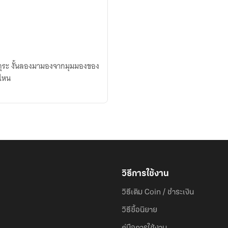
กุระ งั้นลองมามองจากมุมมองของ
่ไหน
วิธีการใช้งาน
วิธีเติม Coin / ชำระเงิน
วิธีซื้อนิยาย