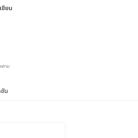
เขียน
ิดตาม
ชัน