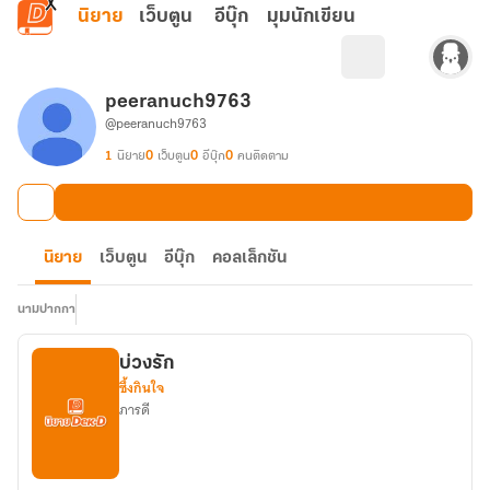
ข้ามไปยังเนื้อหาหลัก
นิยาย
เว็บตูน
อีบุ๊ก
มุมนักเขียน
peeranuch9763
@peeranuch9763
1
นิยาย
0
เว็บตูน
0
อีบุ๊ก
0
คนติดตาม
นิยาย
เว็บตูน
อีบุ๊ก
คอลเล็กชัน
นามปากกา
บ่วงรัก
ซึ้งกินใจ
ภารดี