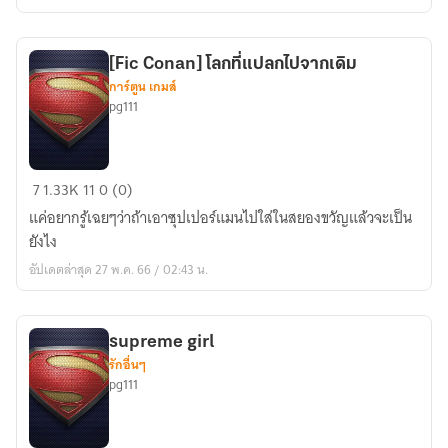
บอท
ใน
ดง
[Fic Conan] โลกที่แปลกไปจากเดิม
เรี
การ์ตูน เกมส์
ยล
pg111
โร
บอท
[Fic
7
1.33K
11
0 (0)
Conan]
แค่อยากรู้เฉยๆว่าถ้าเอาซุปเปอร์แมนไปใส่ในสยองขวัญแล้วจะเป็น
โลก
ยังไง
ที่
อัปเดตล่าสุด 27 พ.ค. 66 / 02:43 น.
แปลก
ไป
จาก
supreme girl
เดิม
รักอื่นๆ
pg111