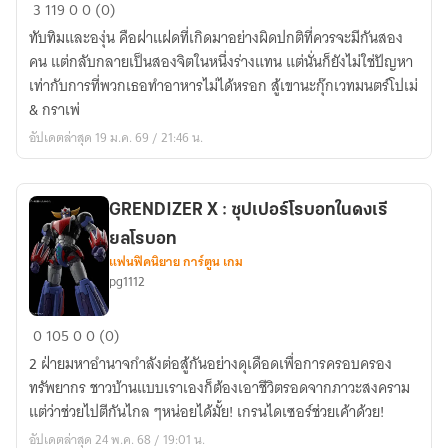
โป
3
119
0
0 (0)
เม่
ทับทิมและองุ่น คือฝาแฝดที่เกิดมาอย่างผิดปกติที่ควรจะมีกันสอง
&
คน แต่กลับกลายเป็นสองจิตในหนึ่งร่างแทน แต่นั่นก็ยังไม่ใช่ปัญหา
กรา
เท่ากับการที่พวกเธอทำอาหารไม่ได้หรอก สู้เขานะกุ๊กเวทมนตร์โปเม่
เพ่
& กราเพ่
สารพัน
อัปเดตล่าสุด 19 ม.ค. 69 / 21:46 น.
สูตร
ลับ
จอม
GRENDIZER X : ซุปเปอร์โรบอทในดงเรี
เวทย์
ยลโรบอท
แฟนฟิคนิยาย การ์ตูน เกม
pg1112
GRENDIZER
0
105
0
0 (0)
X
2 ฝ่ายมหาอำนาจกำลังต่อสู้กันอย่างดุเดือดเพื่อการครอบครอง
:
ทรัพยากร ชาวบ้านแบบเราเองก็ต้องเอาชีวิตรอดจากภาวะสงคราม
ซุปเปอร์
แต่ว่าช่วยไปตีกันไกล ๆหน่อยได้มั้ย! เกรนไดเซอร์ช่วยเค้าด้วย!
โร
อัปเดตล่าสุด 24 พ.ค. 68 / 19:01 น.