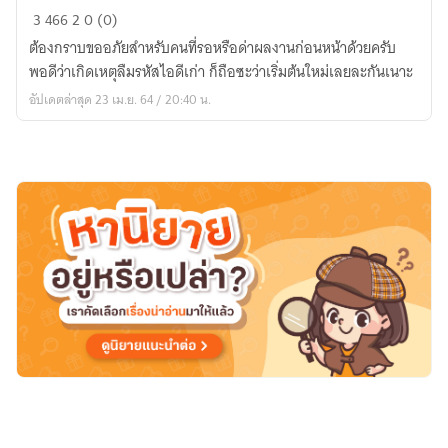
supreme
3
466
2
0 (0)
girl
ต้องกราบขออภัยสำหรับคนที่รอหรือด่าผลงานก่อนหน้าด้วยครับ
พอดีว่าเกิดเหตุลืมรหัสไอดีเก่า ก็ถือซะว่าเริ่มต้นใหม่เลยละกันเนาะ
อัปเดตล่าสุด 23 เม.ย. 64 / 20:40 น.