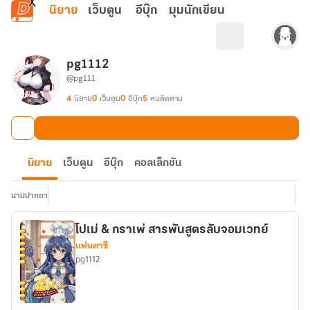
ข้ามไปยังเนื้อหาหลัก
นิยาย
เว็บตูน
อีบุ๊ก
มุมนักเขียน
pg1112
@pg111
4
นิยาย
0
เว็บตูน
0
อีบุ๊ก
5
คนติดตาม
นิยาย
เว็บตูน
อีบุ๊ก
คอลเล็กชัน
นามปากกา
โปเม่ & กราเพ่ สารพันสูตรลับจอมเวทย์
แฟนตาซี
pg1112