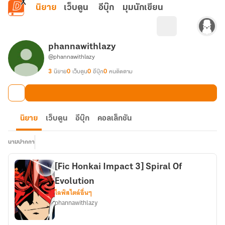
ข้ามไปยังเนื้อหาหลัก
นิยาย
เว็บตูน
อีบุ๊ก
มุมนักเขียน
phannawithlazy
@phannawithlazy
3
นิยาย
0
เว็บตูน
0
อีบุ๊ก
0
คนติดตาม
นิยาย
เว็บตูน
อีบุ๊ก
คอลเล็กชัน
นามปากกา
[Fic Honkai Impact 3] Spiral Of
Evolution
ไลฟ์สไตล์อื่นๆ
phannawithlazy