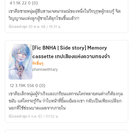
[Fic
4
1.1K
22
0 (0)
Honkai
เขาคือชายหนุ่มผู้สืบสานเจตนารมณ์ของหนึ่งในวีรบุรุษผู้กอบกู้ จิต
Impact
วิญญาณแห่งลูกผู้ชายได้ลุกโชนขึ้นแล้ว!!!
3]
อัปเดตล่าสุด 30 พ.ค. 68 / 19:31 น.
Spiral
Of
Evolution
[Fic BNHA | Side story] Memory
cassette เทปเสียงแห่งความทรงจำ
รักอื่นๆ
phannawithlazy
[Fic
12
3.19K
556
0 (0)
BNHA
เขาคือเด็กหนุ่มผู้ร่าเริงและเกรียนแตกจนใครหลายคนต่างก็ต้องกุม
|
ขมับ แต่ใครจะรู้กัน ว่าใบหน้าที่ยิ้มแย้มองเขา กลับเป็นเพียงเปลือก
Side
นอกที่ใช้ซ่อนบาดแผลจากภายใน
story]
อัปเดตล่าสุด 6 ก.ค. 67 / 01:52 น.
Memory
cassette