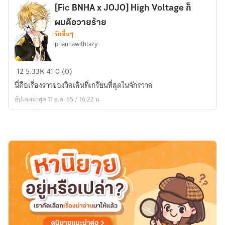
เทป
[Fic BNHA x JOJO] High Voltage ก็
เสียง
ผมคือวายร้าย
แห่ง
รักอื่นๆ
ความ
phannawithlazy
ทรง
จำ
[Fic
12
5.33K
41
0 (0)
BNHA
นี่คือเรื่องราวของวิลเลินที่เกรียนที่สุดในจักรวาล
x
อัปเดตล่าสุด 11 ธ.ค. 65 / 16:22 น.
JOJO]
High
Voltage
ก็
ผม
คือ
วาย
ร้าย