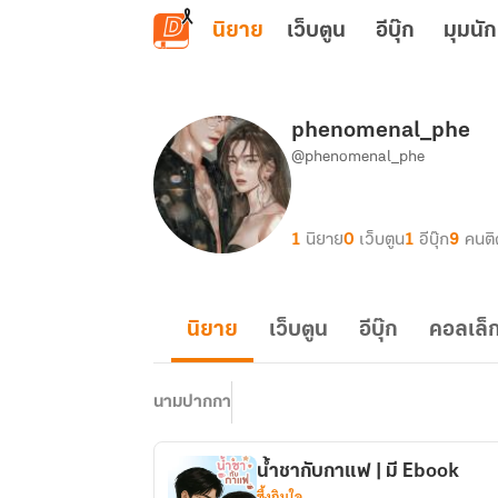
ข้ามไปยังเนื้อหาหลัก
นิยาย
เว็บตูน
อีบุ๊ก
มุมนัก
phenomenal_phe
@phenomenal_phe
1
นิยาย
0
เว็บตูน
1
อีบุ๊ก
9
คนต
นิยาย
เว็บตูน
อีบุ๊ก
คอลเล็ก
นามปากกา
น้ำชากับกาแฟ | มี Ebook
ซึ้งกินใจ