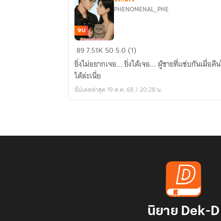
PHENOMENAL_PHE
จบ
น้ำ
89
7.51K
50
5.0 (1)
ชา
ยิ่งไม่อยากเจอ... ยิ่งได้เจอ... ผู้ชายที่แซ่บกันเมื่
กับ
ได้ล่ะเนี่ย
กาแฟ
อัปเดตล่าสุด 19 ต.ค. 68 / 20:28 น.
|
มี
Ebook
นิยาย Dek-D