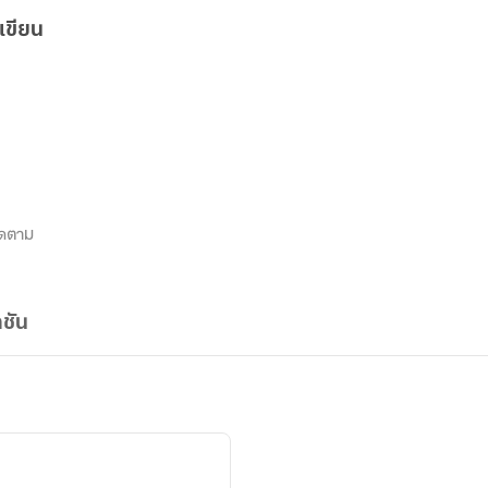
เขียน
ิดตาม
ชัน