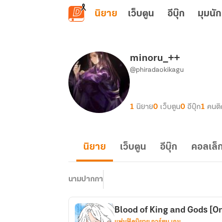
ข้ามไปยังเนื้อหาหลัก
นิยาย
เว็บตูน
อีบุ๊ก
มุมนัก
minoru_++
@phiradaokikagu
1
นิยาย
0
เว็บตูน
0
อีบุ๊ก
1
คนต
นิยาย
เว็บตูน
อีบุ๊ก
คอลเล็ก
นามปากกา
Blood of King and Gods [On
แฟนฟิคนิยาย การ์ตูน เกม