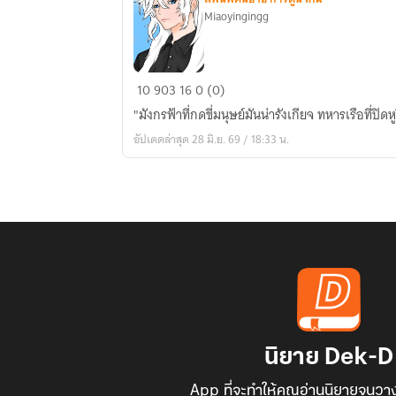
Miaoyingingg
Blood
10
903
16
0 (0)
of
"มังกรฟ้าที่กดขี่มนุษย์มันน่ารังเกียจ ทหารเรือที่ปิดห
King
อัปเดตล่าสุด 28 มิ.ย. 69 / 18:33 น.
and
Gods
[One
Piece]
[Oc]
นิยาย Dek-D
App ที่จะทำให้คุณอ่านนิยายจนวาง