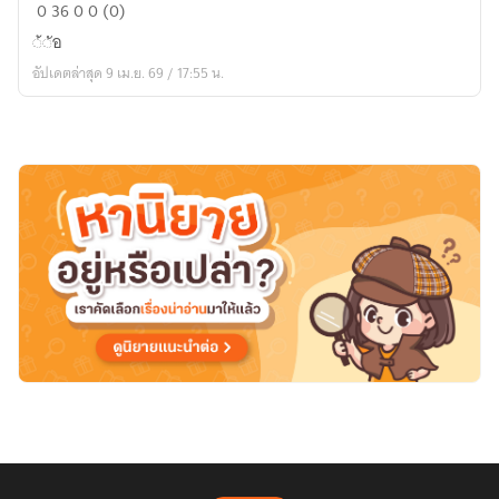
◌ึอัแีแ
0
36
0
0 (0)
◌้◌ัอ
อัปเดตล่าสุด 9 เม.ย. 69 / 17:55 น.