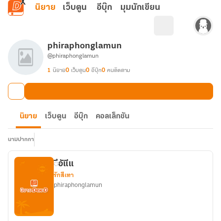
ข้ามไปยังเนื้อหาหลัก
นิยาย
เว็บตูน
อีบุ๊ก
มุมนักเขียน
phiraphonglamun
@phiraphonglamun
1
นิยาย
0
เว็บตูน
0
อีบุ๊ก
0
คนติดตาม
นิยาย
เว็บตูน
อีบุ๊ก
คอลเล็กชัน
นามปากกา
◌ึอัแีแ
รักสีเทา
phiraphonglamun