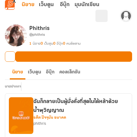
ข้ามไปยังเนื้อหาหลัก
นิยาย
เว็บตูน
อีบุ๊ก
มุมนักเขียน
Phithris
@phithris
1
นิยาย
0
เว็บตูน
0
อีบุ๊ก
0
คนติดตาม
นิยาย
เว็บตูน
อีบุ๊ก
คอลเล็กชัน
นามปากกา
ฉันก็กลายเป็นผู้มั่งคั่งที่สุดในใต้หล้าด้วย
น้ำพุวิญญาณ
อดีต ปัจจุบัน อนาคต
phithris