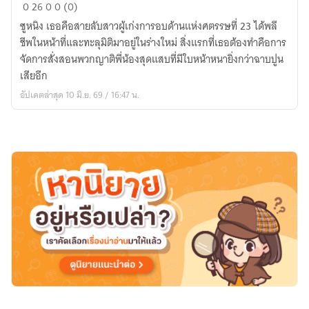
ฉัน
0
26
0
0 (0)
ก็
ซูหนิง เธอคือสายลับสาวผู้เก่งการอบด้านแห่งศตรรษที่ 23 ได้พลี
กลาย
ชีพในหน้าที่และทะลุมิติมาอยู่ในร่างใหม่ สิ่งแรกที่เธอต้องทำคือการ
เป็น
จัดการสั่งสอนพวกญาติพี่น้องสุดแสบที่มีใบหน้าหนายิ่งกว่าฉาบปูน
ผู้
เสียอีก
มั่งคั่ง
อัปเดตล่าสุด 10 มิ.ย. 69 / 16:47 น.
ที่สุด
ใน
ใต้
หล้า
ด้วย
น้ำพุ
วิญญาณ