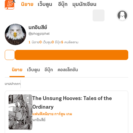
ข้ามไปยังเนื้อหาหลัก
นิยาย
เว็บตูน
อีบุ๊ก
มุมนักเขียน
นกอินสีย์
@phogpiphat
1
นิยาย
0
เว็บตูน
0
อีบุ๊ก
5
คนติดตาม
นิยาย
เว็บตูน
อีบุ๊ก
คอลเล็กชัน
นามปากกา
The Unsung Hooves: Tales of the
Ordinary
แฟนฟิคนิยาย การ์ตูน เกม
นกอินสีย์