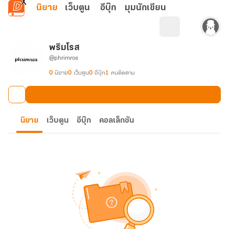
ข้ามไปยังเนื้อหาหลัก
นิยาย
เว็บตูน
อีบุ๊ก
มุมนักเขียน
พริมโรส
@phrimros
0
นิยาย
0
เว็บตูน
0
อีบุ๊ก
1
คนติดตาม
นิยาย
เว็บตูน
อีบุ๊ก
คอลเล็กชัน