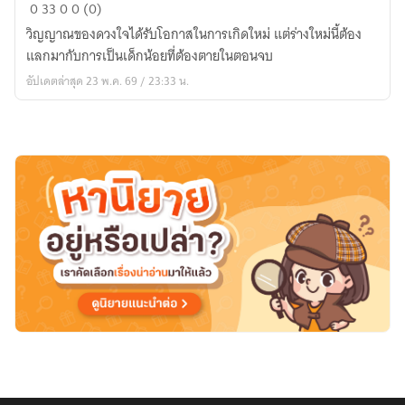
ชีวิต
0
33
0
0 (0)
เกษตร
วิญญาณของดวงใจได้รับโอกาสในการเกิดใหม่ แต่ร่างใหม่นี้ต้อง
กร
แลกมากับการเป็นเด็กน้อยที่ต้องตายในตอนจบ
สุด
อัปเดตล่าสุด 23 พ.ค. 69 / 23:33 น.
ส
โลว์
ไลฟ์
ของ
คุณ
หนู
ก้อน
แป้ง