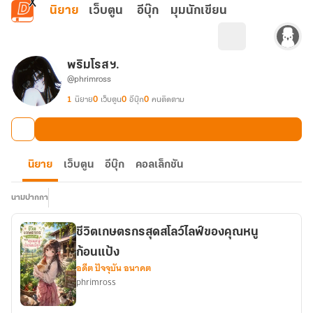
ข้ามไปยังเนื้อหาหลัก
นิยาย
เว็บตูน
อีบุ๊ก
มุมนักเขียน
พริมโรส ฯ.
@phrimross
1
นิยาย
0
เว็บตูน
0
อีบุ๊ก
0
คนติดตาม
นิยาย
เว็บตูน
อีบุ๊ก
คอลเล็กชัน
นามปากกา
ชีวิตเกษตรกรสุดสโลว์ไลฟ์ของคุณหนู
ก้อนแป้ง
อดีต ปัจจุบัน อนาคต
phrimross