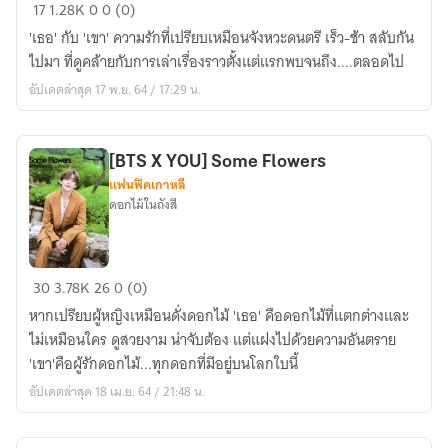
[BTS
17
1.28K
0
0 (0)
X
'เธอ'​ กับ 'เขา'​ ความรักที่เปรียบเหมือนจังหวะดนตรี เร็ว-ช้า สลับกัน
YOU]​
ไปมา ที่ดูคล้ายกับการเล่าเรื่องราวตั้งแต่แรกพบจนถึง....ตลอดไป
Different
อัปเดตล่าสุด 17 พ.ย. 64 / 17:29 น.
Love
[BTS X YOU] Some Flowers
แฟนฟิคเกาหลี
ดอกไม้ในถังสี
[BTS
30
3.78K
26
0 (0)
X
หากเปรียบผู้หญิงเหมือนดั่งดอกไม้ 'เธอ' คือดอกไม้ที่แตกต่างและ
YOU]
ไม่เหมือนใคร ดูสวยงาม น่าจับต้อง แต่แฝงไปด้วยความอันตราย
Some
'เขา'คือผู้รักดอกไม้...ทุกดอกที่มีอยู่บนโลกใบนี้
Flowers
อัปเดตล่าสุด 18 เม.ย. 64 / 21:48 น.