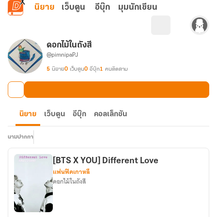
ข้ามไปยังเนื้อหาหลัก
นิยาย
เว็บตูน
อีบุ๊ก
มุมนักเขียน
ดอกไม้ในถังสี
@pimnipaPJ
5
นิยาย
0
เว็บตูน
0
อีบุ๊ก
1
คนติดตาม
นิยาย
เว็บตูน
อีบุ๊ก
คอลเล็กชัน
นามปากกา
[BTS X YOU]​ Different Love
แฟนฟิคเกาหลี
ดอกไม้ในถังสี