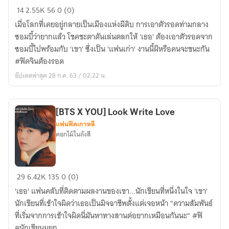
[BTS
14
2.55K
56
0 (0)
X
เมื่อโลกที่เคยอยู่กลายเป็นเมืองแห่งผีดิบ การเอาตัวรอดท่ามกลาง
YOU]
ซอมบี้ว่ายากแล้ว โชคชะตาดันเล่นตลกให้ 'เธอ' ต้องเอาตัวรอดจาก
Ex-
ซอมบี้ไปพร้อมกับ 'เขา' ซึ่งเป็น 'แฟนเก่า' งานนี้ผีหรือคนจะชนะกัน
survival
#ฟิคจินต้องรอด
อัปเดตล่าสุด 28 ก.ค. 63 / 02:22 น.
[BTS X YOU] Look Write Love
แฟนฟิคเกาหลี
ดอกไม้ในถังสี
[BTS
29
6.42K
135
0 (0)
X
'เธอ' แฟนคลับที่ติดตามผลงานของเขา...นักเขียนที่หนึ่งในใจ 'เขา'
YOU]
นักเขียนที่เข้าใจผิดว่าเธอเป็นมิจฉาชีพตั้งแต่เจอหน้า "ความสัมพันธ์
Look
ที่เริ่มจากการเข้าใจผิดนี่มันหาทางสานต่อยากเหมือนกันนะ" #ฟิ
Write
คนักเขียนมยก