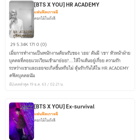
[BTS X YOU]​ HR ACADEMY
แฟนฟิคเกาหลี
ดอกไม้ในถังสี
[BTS
29
5.34K
171
0 (0)
X
เมื่อการทำงานเป็นพนักงานต้อนรับของ 'เธอ'​ ดันมี 'เขา'​ หัวหน้าฝ่าย
YOU]​
บุคคลที่คอยแวะเวียนเข้ามาอ่อย?....ให้ใจเต้นอยู่เรื่อย ความรัก
HR
ระหว่างเขาและเธอจะเกิดขึ้นหรือไม่ ลุ้นรักกันได้ใน HR ACADEMY
ACADEMY
#ฟิคบุคคลนัม
อัปเดตล่าสุด 19 ธ.ค. 63 / 02:21 น.
[BTS X YOU] Ex-survival
แฟนฟิคเกาหลี
ดอกไม้ในถังสี