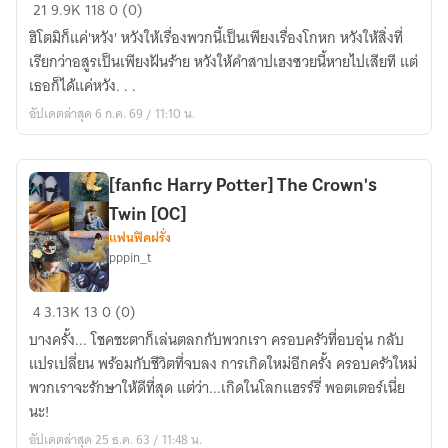
[fanfic
21
9.9K
118
0 (0)
kimetsu
ฮิโตมิก็แค่'หวัง' หวังให้เรื่องพวกนี้เป็นเพียงเรื่องโกหก หวังให้สิ่งที่
no
เรียกว่าอสูรเป็นเพียงฝันร้าย หวังให้คำสาปเฮงซวยนี้หายไปเสียที แต่
yaiba
เธอก็ได้แค่หวัง. . .
|
อัปเดตล่าสุด 6 ก.ค. 69 / 11:10 น.
kny]
บุปผา
แต้ม
[fanfic Harry Potter] The Crown's
สี
Twin [OC]
[oc]
แฟนฟิคฝรั่ง
pppin_t
[fanfic
4
3.13K
13
0 (0)
Harry
บางครั้ง... โชคชะตาก็เล่นตลกกับพวกเรา ครอบครัวที่อบอุ่น กลับ
Potter]
แปรเปลี่ยน พร้อมกับชีวิตที่จบลง การเกิดใหม่อีกครั้ง ครอบครัวใหม่
The
พวกเราจะรักษาให้ดีที่สุด แต่ว่า...เกิดในโลกแฮรร์รี่ พอตเตอร์เนี่ย
Crown's
นะ!
Twin
อัปเดตล่าสุด 25 ธ.ค. 63 / 11:48 น.