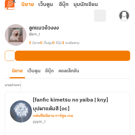
ข้ามไปยังเนื้อหาหลัก
นิยาย
เว็บตูน
อีบุ๊ก
มุมนักเขียน
ลูกแมวอ้วงงง
@pin_t
3
นิยาย
0
เว็บตูน
0
อีบุ๊ก
3
คนติดตาม
นิยาย
เว็บตูน
อีบุ๊ก
คอลเล็กชัน
นามปากกา
[fanfic kimetsu no yaiba | kny]
บุปผาแต้มสี [oc]
แฟนฟิคนิยาย การ์ตูน เกม
pppin_t