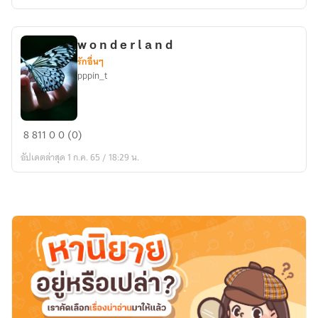
[OC]
w o n d e r l a n d
รักอื่นๆ
pppin_t
w
8
811
0
0 (0)
o
อัปเดตล่าสุด 1 ก.ค. 65 / 18:29 น.
n
d
e
r
l
a
n
d