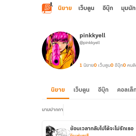
ข้ามไปยังเนื้อหาหลัก
นิยาย
เว็บตูน
อีบุ๊ก
มุมนัก
pinkkyell
@pinkkyell
1
นิยาย
0
เว็บตูน
0
อีบุ๊ก
0
คนต
นิยาย
เว็บตูน
อีบุ๊ก
คอลเล็ก
นามปากกา
ย้อนเวลากลับไปได้จะไม่รักเธอ
รักแฟนตาซี