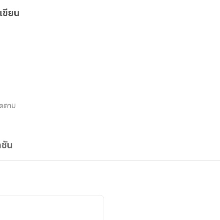
เขียน
ิดตาม
ชัน