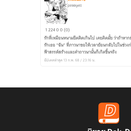
pinkkyell
ย้อน
1
224
0
0 (0)
เวลา
รักที่เหมือนหนามยึดติดเกินไป เคยคิดมั้ย ว่าถ้าห
กลับ
รักเธอ "ฉัน" ที่ภาวนาขอให้เวลาย้อนกลับไปในช่วงก่อ
ไป
ฟ้าสรรต์สร้างและคำถาวนานั้นก็เกิดขึ้นจริง
ได้
อัปเดตล่าสุด 13 ก.พ. 68 / 23:16 น.
จะ
ไม่
รัก
เธอ