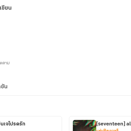
เขียน
ิดตาม
ชัน
ินเจโปรดรัก
[seventeen] al
แฟนฟิคเกาหลี