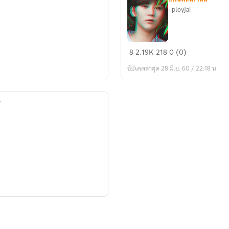
+ployjai
[seventeen]
8
2.19K
218
0 (0)
all
อัปเดตล่าสุด 28 มิ.ย. 60 / 22:18 น.
SF
fanfiction
by
ˊ
+ployjai