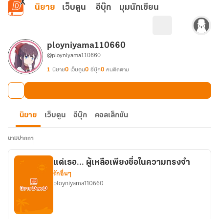
ข้ามไปยังเนื้อหาหลัก
นิยาย
เว็บตูน
อีบุ๊ก
มุมนักเขียน
ployniyama110660
@ployniyama110660
1
นิยาย
0
เว็บตูน
0
อีบุ๊ก
0
คนติดตาม
นิยาย
เว็บตูน
อีบุ๊ก
คอลเล็กชัน
นามปากกา
แด่เธอ... ผู้เหลือเพียงชื่อในความทรงจำ
รักอื่นๆ
ployniyama110660