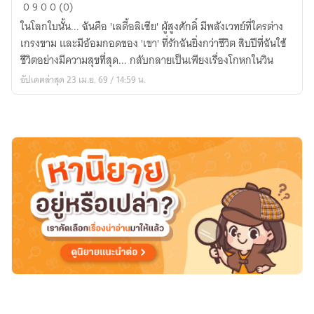
แด่
0
9
0
0 (0)
เธอ...
​ในโลกใบนั้น... ฉันคือ 'เลดี้อลิเซีย' ผู้สูงศักดิ์ มีพลังเวทย์ที่ใครต่าง
ผู้
เกรงขาม และมีอ้อมกอดของ 'เขา' ที่รักฉันยิ่งกว่าชีวิต สิบปีที่ฉันใช้
เหลือ
ชีวิตอย่างมีความสุขที่สุด... กลับกลายเป็นเพียงเรื่องโกหกในวิน
เพียง
อัปเดตล่าสุด 23 เม.ย. 69 / 14:59 น.
ชื่อ
ใน
ความ
ทรง
จำ